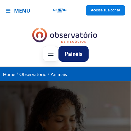
MENU
Acesse sua conta
Painéis
Home
Observatório
Animais