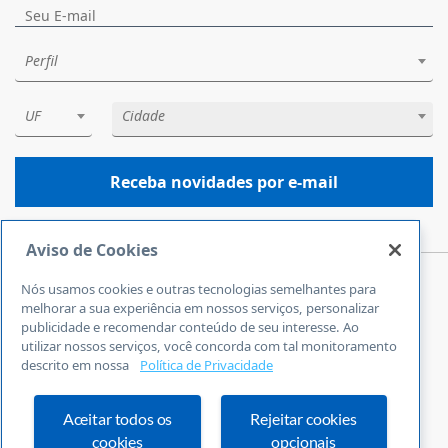
Perfil
UF
Cidade
Receba novidades por e-mail
Aviso de Cookies
Nós usamos cookies e outras tecnologias semelhantes para
Central de Atendimento
melhorar a sua experiência em nossos serviços, personalizar
0800 570 0800
publicidade e recomendar conteúdo de seu interesse. Ao
utilizar nossos serviços, você concorda com tal monitoramento
24 horas por dia
descrito em nossa
Política de Privacidade
Incluindo finais de semana e feriados
Fale Conosco
Ouvidoria
Aceitar todos os
Rejeitar cookies
cookies
opcionais