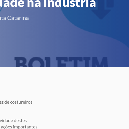
dade na indústria
nta Catarina
z de costureiros
ividade destes
r ações importantes