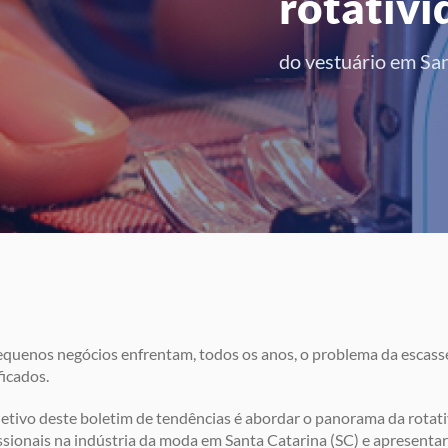
rotativi
do vestuário em Sa
quenos negócios enfrentam, todos os anos, o problema da escasse
ficados.
etivo deste boletim de tendências é abordar o panorama da rotat
ssionais na indústria da moda em Santa Catarina (SC) e apresenta