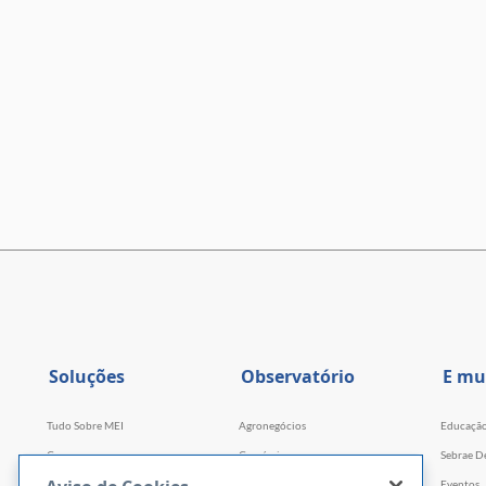
Soluções
Observatório
E mu
Tudo Sobre MEI
Agronegócios
Educaçã
Cursos
Comércio
Sebrae D
Cursos por WhatsApp
Serviços
Eventos