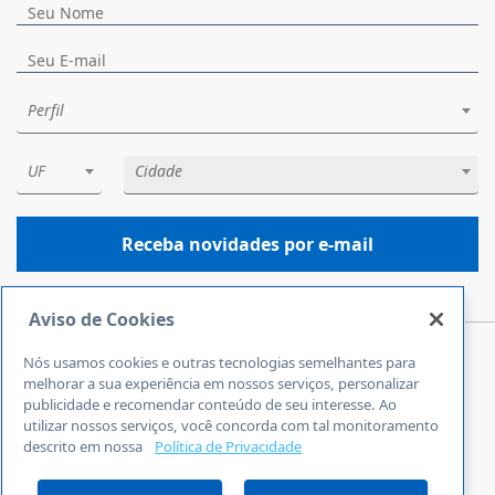
Perfil
UF
Cidade
Receba novidades por e-mail
Aviso de Cookies
Nós usamos cookies e outras tecnologias semelhantes para
Central de Atendimento
melhorar a sua experiência em nossos serviços, personalizar
0800 570 0800
publicidade e recomendar conteúdo de seu interesse. Ao
utilizar nossos serviços, você concorda com tal monitoramento
24 horas por dia
descrito em nossa
Política de Privacidade
Incluindo finais de semana e feriados
Fale Conosco