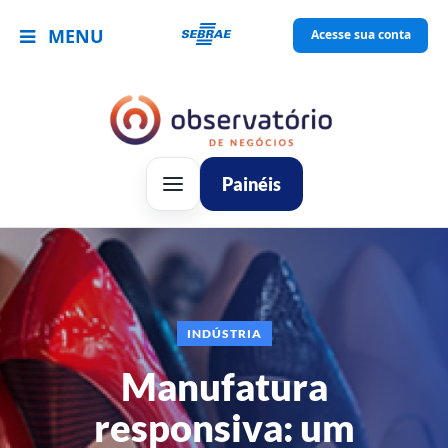
MENU
Acesse sua conta
Painéis
INDÚSTRIA
Manufatura
responsiva: um