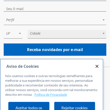
Perfil
UF
Cidade
Receba novidades por e-mail
Aviso de Cookies
Nós usamos cookies e outras tecnologias semelhantes para
Central de Atendimento
melhorar a sua experiência em nossos serviços, personalizar
0800 570 0800
publicidade e recomendar conteúdo de seu interesse. Ao
utilizar nossos serviços, você concorda com tal monitoramento
24 horas por dia
descrito em nossa
Política de Privacidade
Incluindo finais de semana e feriados
Fale Conosco
Ouvidoria
Aceitar todos os
Rejeitar cookies