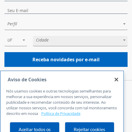
Perfil
UF
Cidade
Receba novidades por e-mail
Aviso de Cookies
Nós usamos cookies e outras tecnologias semelhantes para
Central de Atendimento
melhorar a sua experiência em nossos serviços, personalizar
0800 570 0800
publicidade e recomendar conteúdo de seu interesse. Ao
utilizar nossos serviços, você concorda com tal monitoramento
24 horas por dia
descrito em nossa
Política de Privacidade
Incluindo finais de semana e feriados
Fale Conosco
Ouvidoria
Aceitar todos os
Rejeitar cookies