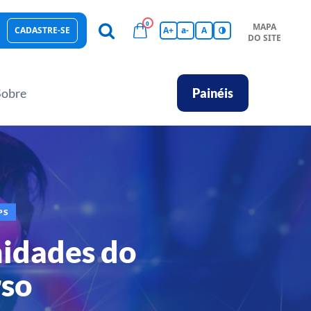
0
MAPA
CADASTRE-SE
A+
a-
A
DO SITE
esas Sustentáveis
Sebrae na sua empresa
Hub de Conhecimentos
Ferramentas
Empretec
PGA
Vídeos
Sobre
Painéis
PS
idades do
so