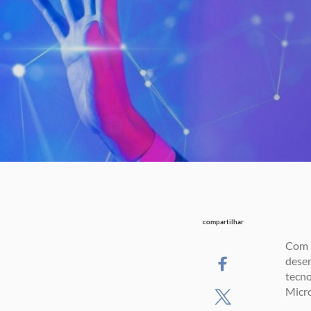
compartilhar
Com 
dese
tecno
Micro