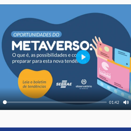
Play
01:42
ay
Mu