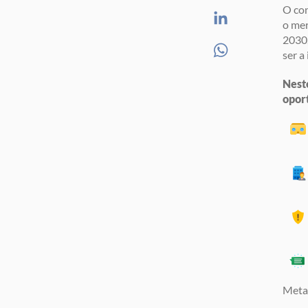
O con
o mer
2030,
ser a
Nest
oport
Meta