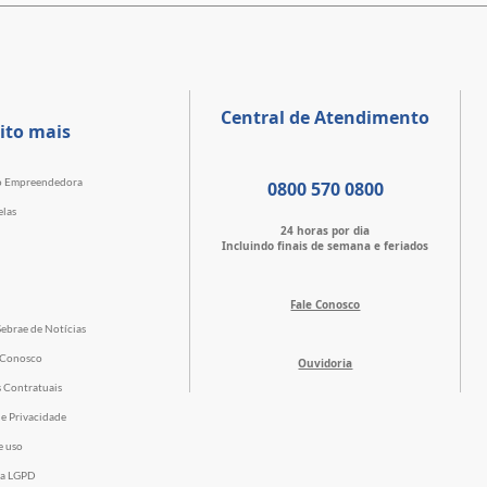
Central de Atendimento
ito mais
o Empreendedora
0800 570 0800
elas
24 horas por dia
Incluindo finais de semana e feriados
Fale Conosco
Sebrae de Notícias
 Conosco
Ouvidoria
s Contratuais
de Privacidade
e uso
 a LGPD