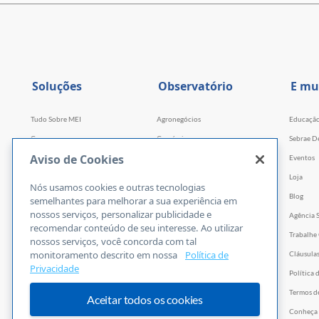
Soluções
Observatório
E mu
Tudo Sobre MEI
Agronegócios
Educaçã
Cursos
Comércio
Sebrae D
Aviso de Cookies
Cursos por WhatsApp
Serviços
Eventos
Consultorias
Indústria
Loja
Nós usamos cookies e outras tecnologias
Faculdade Sebrae
Tecnologia e Startups
Blog
semelhantes para melhorar a sua experiência em
nossos serviços, personalizar publicidade e
Webinars
Agência 
recomendar conteúdo de seu interesse. Ao utilizar
Empretec
Trabalhe
nossos serviços, você concorda com tal
monitoramento descrito em nossa
Política de
PGA
Cláusula
Privacidade
Ferramentas
Política 
Vídeos
Termos d
Aceitar todos os cookies
E-books
Conheça