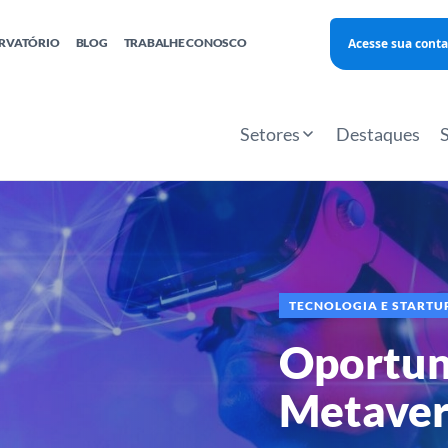
Acesse sua conta
RVATÓRIO
BLOG
TRABALHE CONOSCO
Finanças
Agentes Locais de Inovação
Investimento Inova Startups
Empr
hatsApp
Consultorias
Webinar
Faculdade Sebrae
Setores
Destaques
Sebraetec
PNBOX
Editais
TECNOLOGIA E STARTU
Oportun
Metaver