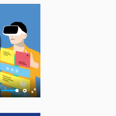
te
Settings
Enter
fullscreen