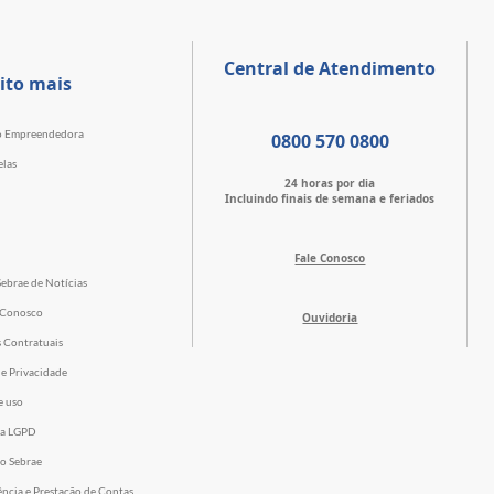
Central de Atendimento
ito mais
o Empreendedora
0800 570 0800
elas
24 horas por dia
Incluindo finais de semana e feriados
Fale Conosco
Sebrae de Notícias
 Conosco
Ouvidoria
s Contratuais
de Privacidade
e uso
 a LGPD
o Sebrae
ência e Prestação de Contas