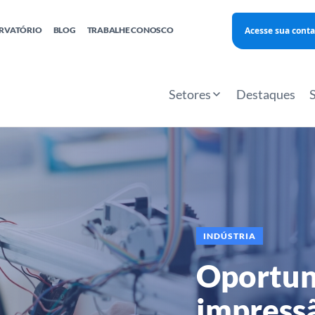
Acesse sua conta
RVATÓRIO
BLOG
TRABALHE CONOSCO
Finanças
Agentes Locais de Inovação
Investimento Inova Startups
Empr
hatsApp
Consultorias
Webinar
Faculdade Sebrae
Setores
Destaques
Sebraetec
PNBOX
Editais
INDÚSTRIA
Oportun
impress