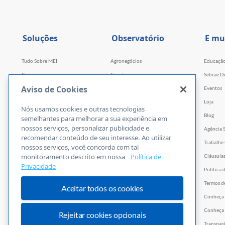
Soluções
Observatório
E mu
Tudo Sobre MEI
Agronegócios
Educaçã
Cursos
Comércio
Sebrae D
Aviso de Cookies
Cursos por WhatsApp
Serviços
Eventos
Consultorias
Indústria
Loja
Nós usamos cookies e outras tecnologias
Faculdade Sebrae
Tecnologia e Startups
Blog
semelhantes para melhorar a sua experiência em
nossos serviços, personalizar publicidade e
Webinars
Agência 
recomendar conteúdo de seu interesse. Ao utilizar
Empretec
Trabalhe
nossos serviços, você concorda com tal
monitoramento descrito em nossa
Política de
PGA
Cláusula
Privacidade
Ferramentas
Política 
Vídeos
Termos d
Aceitar todos os cookies
E-books
Conheça
Trilhas
Conheça 
Rejeitar cookies opcionais
PNBOX
Transpar