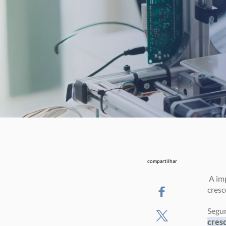
compartilhar
A imp
cresc
Segun
cres