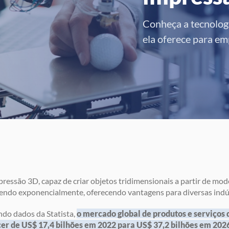
Conheça a tecnolog
ela oferece para em
ressão 3D, capaz de criar objetos tridimensionais a partir de model
endo exponencialmente, oferecendo vantagens para diversas indú
do dados da Statista,
o mercado global de produtos e serviços
cer de US$ 17,4 bilhões em 2022 para US$ 37,2 bilhões em 202