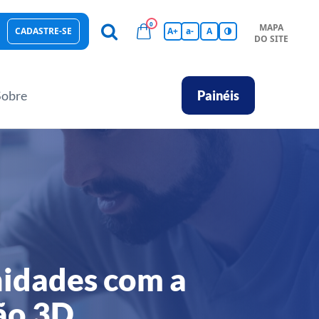
0
MAPA
CADASTRE-SE
A+
a-
A
DO SITE
esas Sustentáveis
Sebrae na sua empresa
Hub de Conhecimentos
Ferramentas
Empretec
PGA
Vídeos
Sobre
Painéis
idades com a
ão 3D