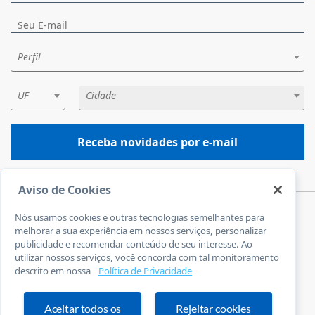
Perfil
UF
Cidade
Receba novidades por e-mail
Aviso de Cookies
Nós usamos cookies e outras tecnologias semelhantes para
Central de Atendimento
melhorar a sua experiência em nossos serviços, personalizar
0800 570 0800
publicidade e recomendar conteúdo de seu interesse. Ao
utilizar nossos serviços, você concorda com tal monitoramento
24 horas por dia
descrito em nossa
Política de Privacidade
Incluindo finais de semana e feriados
Fale Conosco
Ouvidoria
Aceitar todos os
Rejeitar cookies