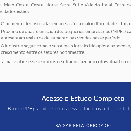
, Meio-Oeste, Oeste, Norte, Serra, Sul e Vale do Itajaí. Entre o
s dados estão:
O aumento de custos das empresas foi a maior dificuldade citada
Próximo de quatro em cada dez pequenos empresários (MPEs) ca
apresentam registros de aumento nas vendas nesse período.
A indústria segue como o setor mais fortalecido após a pandemia, 
crescimento entre os setores no trimestre.
ra mais sobre esses e outros resultados fazendo o download do m
Acesse o Estudo Completo
Baixe o PDF gratuito e tenha acesso a todos os gráficos e dad
BAIXAR RELATÓRIO (PDF)