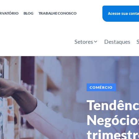
Acesse sua conta
RVATÓRIO
BLOG
TRABALHE CONOSCO
Finanças
Agentes Locais de Inovação
Investimento Inova Startups
Empr
hatsApp
Consultorias
Webinar
Faculdade Sebrae
Setores
Destaques
Sebraetec
PNBOX
Editais
COMÉRCIO
Tendênc
Negócios
trimest