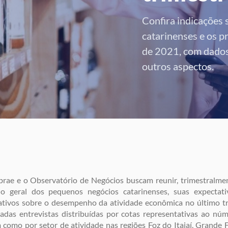
Confira indicações 
catarinenses e os p
de 2021, com dados 
outros aspectos.
rae e o Observatório de Negócios buscam reunir, trimestralmen
do geral dos pequenos negócios catarinenses, suas expectat
ativos sobre o desempenho da atividade econômica no último tri
zadas entrevistas distribuídas por cotas representativas ao n
 como por setor de atividade nas regiões Foz do Itajaí, Grande 