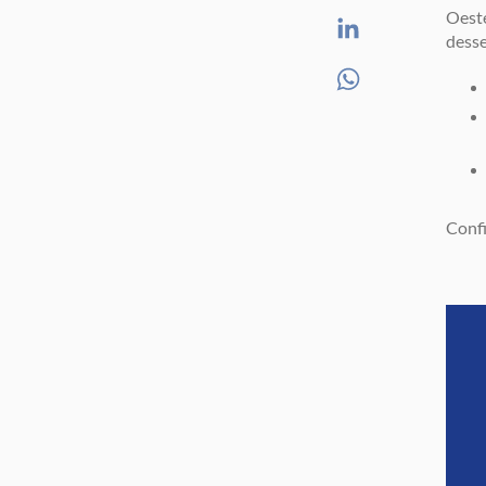
Oeste
desse
Confi