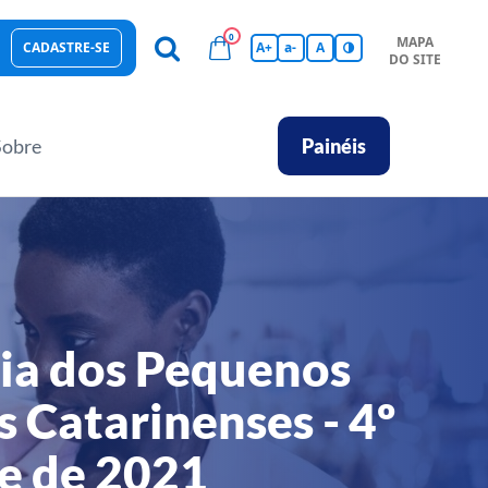
0
MAPA
CADASTRE-SE
A+
a-
A
DO SITE
esas Sustentáveis
Sebrae na sua empresa
Hub de Conhecimentos
Ferramentas
Empretec
PGA
Vídeos
Sobre
Painéis
ia dos Pequenos
 Catarinenses - 4º
re de 2021