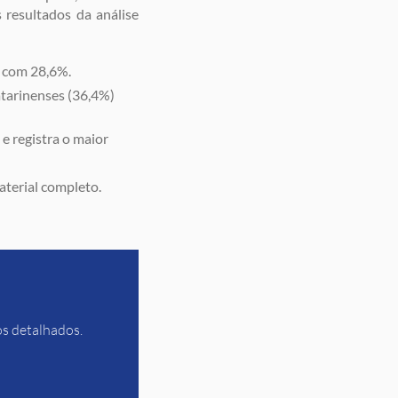
s resultados da análise
, com 28,6%.
tarinenses (36,4%)
e registra o maior
aterial completo.
os detalhados.