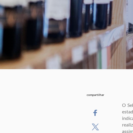
compartilhar
O Seb
esta
indic
reali
assim