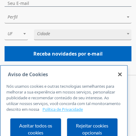
Perfil
UF
Cidade
Receba novidades por e-mail
Aviso de Cookies
Nós usamos cookies e outras tecnologias semelhantes para
Central de Atendimento
melhorar a sua experiência em nossos serviços, personalizar
0800 570 0800
publicidade e recomendar conteúdo de seu interesse. Ao
utilizar nossos serviços, você concorda com tal monitoramento
24 horas por dia
descrito em nossa
Política de Privacidade
Incluindo finais de semana e feriados
Fale Conosco
Ouvidoria
Aceitar todos os
Rejeitar cookies
cookies
opcionais
Definições de cookies