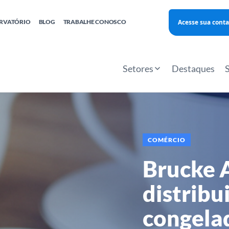
Acesse sua conta
RVATÓRIO
BLOG
TRABALHE CONOSCO
Finanças
Agentes Locais de Inovação
Investimento Inova Startups
Empr
hatsApp
Consultorias
Webinar
Faculdade Sebrae
Setores
Destaques
Sebraetec
PNBOX
Editais
COMÉRCIO
Brucke 
distribu
congela