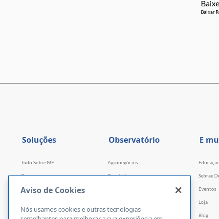
Baixe
Baixar R
Soluções
Observatório
E mu
Tudo Sobre MEI
Agronegócios
Educaçã
Cursos
Comércio
Sebrae D
Aviso de Cookies
Cursos por WhatsApp
Serviços
Eventos
Consultorias
Indústria
Loja
Nós usamos cookies e outras tecnologias
Faculdade Sebrae
Tecnologia e Startups
Blog
semelhantes para melhorar a sua experiência em