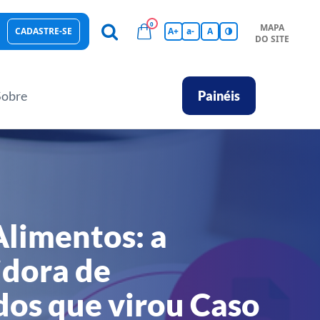
0
MAPA
CADASTRE-SE
A+
a-
A
DO SITE
esas Sustentáveis
Sebrae na sua empresa
Hub de Conhecimentos
Ferramentas
Empretec
PGA
Vídeos
Sobre
Painéis
Alimentos: a
idora de
dos que virou Caso