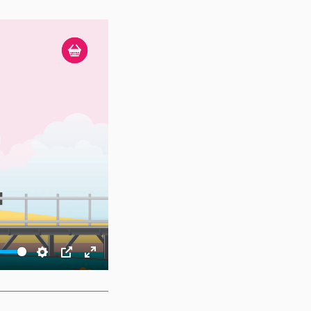
Settings
PIP
Enter
fullscreen