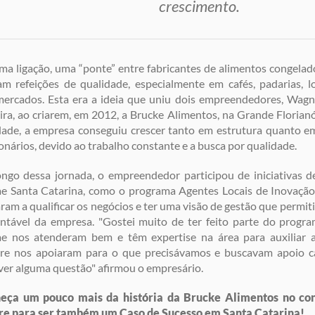
crescimento.
ma ligação, uma “ponte” entre fabricantes de alimentos congela
m refeições de qualidade, especialmente em cafés, padarias, l
ercados. Esta era a ideia que uniu dois empreendedores, Wagn
ira, ao criarem, em 2012, a Brucke Alimentos, na Grande Florian
dade, a empresa conseguiu crescer tanto em estrutura quanto e
onários, devido ao trabalho constante e a busca por qualidade.
ngo dessa jornada, o empreendedor participou de iniciativas d
e Santa Catarina, como o programa Agentes Locais de Inovação
ram a qualificar os negócios e ter uma visão de gestão que permi
ntável da empresa. "Gostei muito de ter feito parte do progr
ae nos atenderam bem e têm expertise na área para auxiliar a
re nos apoiaram para o que precisávamos e buscavam apoio c
ver alguma questão" afirmou o empresário.
eça um pouco mais da história da Brucke Alimentos no co
ire para ser também um Caso de Sucesso em Santa Catarina!