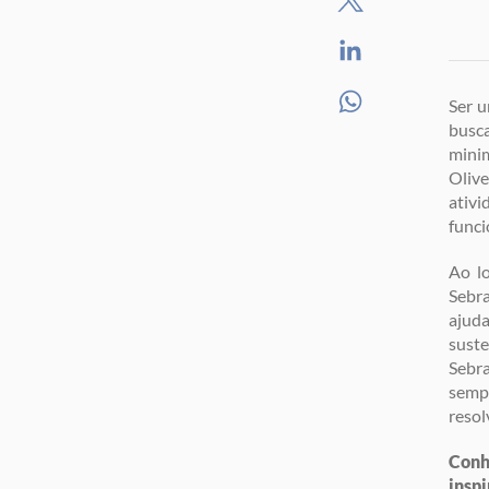
Ser u
busca
minim
Olive
ativi
funci
Ao lo
Sebra
ajuda
suste
Sebr
semp
resol
Conh
insp