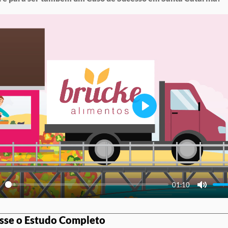
Play
01:10
ay
Mute
sse o Estudo Completo