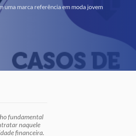
am uma marca referência em moda jovem
lho fundamental
ntratar naquele
dade financeira.