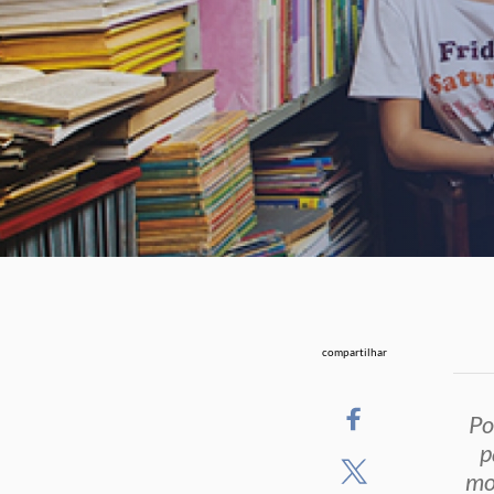
compartilhar
Po
p
mo