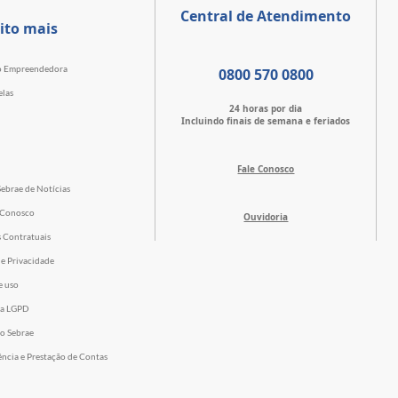
Central de Atendimento
ito mais
o Empreendedora
0800 570 0800
elas
24 horas por dia
Incluindo finais de semana e feriados
Fale Conosco
Sebrae de Notícias
 Conosco
Ouvidoria
s Contratuais
de Privacidade
e uso
 a LGPD
o Sebrae
ência e Prestação de Contas