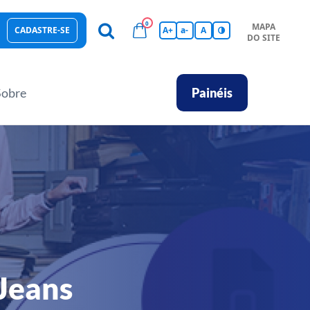
0
MAPA
CADASTRE-SE
A+
a-
A
DO SITE
esas Sustentáveis
Sebrae na sua empresa
Hub de Conhecimentos
Ferramentas
Empretec
PGA
Vídeos
Sobre
Painéis
Jeans