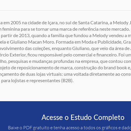
a em 2005 na cidade de Içara, no sul de Santa Catarina, a Melody
 feminina para se tornar uma marca de referência neste mercado.
 partir de 2013, quando a família que fundou a Melody vendeu a 
ela e Giuliano Macan Moro. Formada em Moda e Publicidade, Gra
volvimento das coleções, enquanto Giuliano, que veio da área de
cio Exterior, ficou responsável pelo comercial e financeiro. Foi 
lho, pesquisas e mudanças profundas na empresa, que contou co
ojeto de reposicionamento de marca, construção do brand book e
nçamento de duas lojas virtuais: uma voltada diretamente ao cons
 para lojistas e representantes (B2B).
Acesse o Estudo Completo
Baixe o PDF gratuito e tenha acesso a todos os gráficos e dad