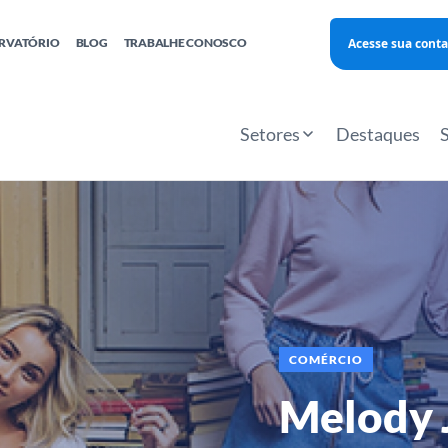
Acesse sua conta
RVATÓRIO
BLOG
TRABALHE CONOSCO
Finanças
Agentes Locais de Inovação
Investimento Inova Startups
Empr
hatsApp
Consultorias
Webinar
Faculdade Sebrae
Setores
Destaques
Sebraetec
PNBOX
Editais
COMÉRCIO
Melody 