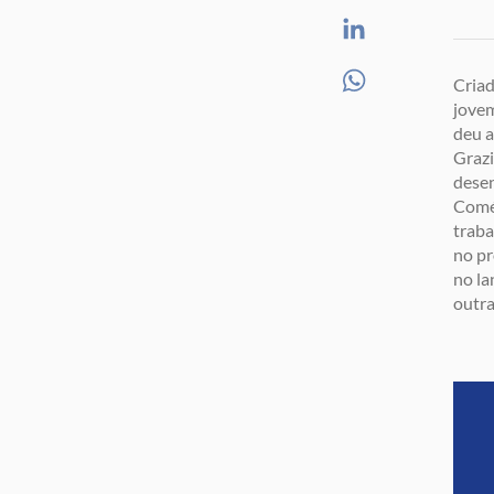
Criad
jovem
deu a
Grazi
desen
Comér
traba
no pr
no la
outra