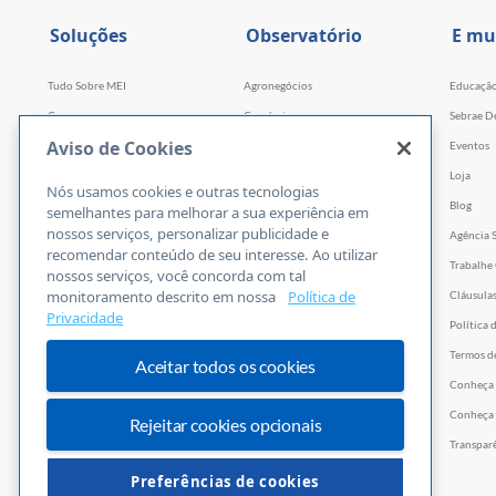
Soluções
Observatório
E mu
Tudo Sobre MEI
Agronegócios
Educaçã
Cursos
Comércio
Sebrae D
Aviso de Cookies
Cursos por WhatsApp
Serviços
Eventos
Consultorias
Indústria
Loja
Nós usamos cookies e outras tecnologias
Faculdade Sebrae
Tecnologia e Startups
Blog
semelhantes para melhorar a sua experiência em
nossos serviços, personalizar publicidade e
Webinars
Agência 
recomendar conteúdo de seu interesse. Ao utilizar
Empretec
Trabalhe
nossos serviços, você concorda com tal
monitoramento descrito em nossa
Política de
PGA
Cláusula
Privacidade
Ferramentas
Política 
Vídeos
Termos d
Aceitar todos os cookies
E-books
Conheça
Trilhas
Conheça 
Rejeitar cookies opcionais
PNBOX
Transpar
Editais
Preferências de cookies