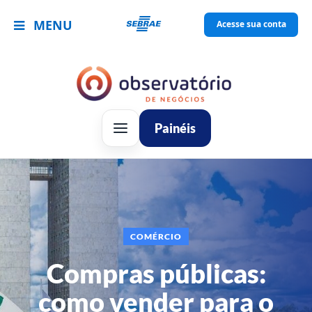
MENU
Acesse sua conta
Painéis
COMÉRCIO
Compras públicas:
como vender para o