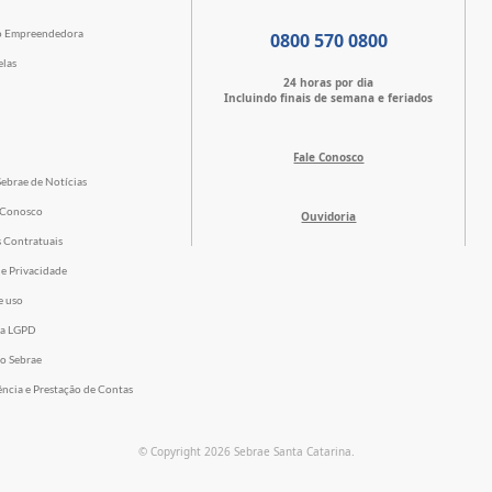
o Empreendedora
0800 570 0800
elas
24 horas por dia
Incluindo finais de semana e feriados
Fale Conosco
Sebrae de Notícias
 Conosco
Ouvidoria
s Contratuais
de Privacidade
e uso
 a LGPD
o Sebrae
ência e Prestação de Contas
© Copyright 2026 Sebrae Santa Catarina.