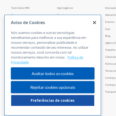
Tudo Sobre MEI
Agronegócios
Educaçã
Cursos
Comércio
Sebrae D
Aviso de Cookies
Cursos por WhatsApp
Serviços
Eventos
Consultorias
Indústria
Loja
Nós usamos cookies e outras tecnologias
Faculdade Sebrae
Tecnologia e Startups
Blog
semelhantes para melhorar a sua experiência em
nossos serviços, personalizar publicidade e
Webinars
Agência 
recomendar conteúdo de seu interesse. Ao utilizar
Empretec
Trabalhe
nossos serviços, você concorda com tal
monitoramento descrito em nossa
Política de
PGA
Cláusula
Privacidade
Ferramentas
Política 
Vídeos
Termos d
Aceitar todos os cookies
E-books
Conheça
Trilhas
Conheça 
Rejeitar cookies opcionais
PNBOX
Transpar
Editais
Preferências de cookies