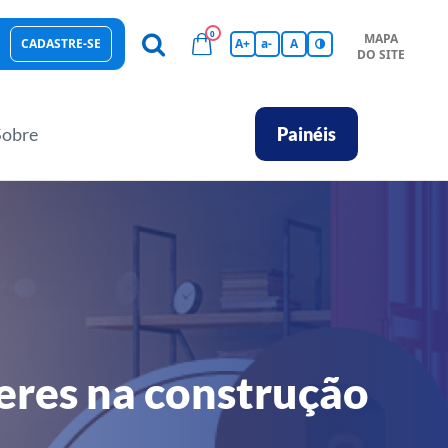
0
MAPA
CADASTRE-SE
A+
a-
A
DO SITE
esas Sustentáveis
Sebrae na sua empresa
Hub de Conhecimentos
Ferramentas
Empretec
PGA
Vídeos
Sobre
Painéis
eres na construção