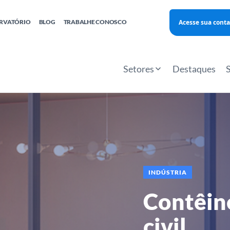
Acesse sua conta
RVATÓRIO
BLOG
TRABALHE CONOSCO
Finanças
Agentes Locais de Inovação
Investimento Inova Startups
Empr
hatsApp
Consultorias
Webinar
Faculdade Sebrae
Setores
Destaques
Sebraetec
PNBOX
Editais
INDÚSTRIA
Contêin
civil