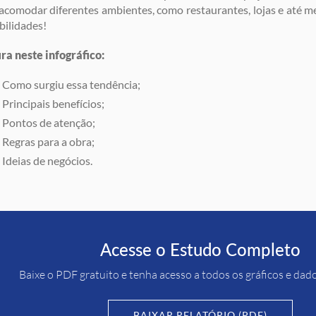
acomodar diferentes ambientes, como restaurantes, lojas e até m
bilidades!
ra neste infográfico:
Como surgiu essa tendência;
Principais benefícios;
Pontos de atenção;
Regras para a obra;
Ideias de negócios.
Acesse o Estudo Completo
Baixe o PDF gratuito e tenha acesso a todos os gráficos e dad
BAIXAR RELATÓRIO (PDF)