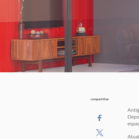
compartilhar
Anti
Depoi
espaç
Atua