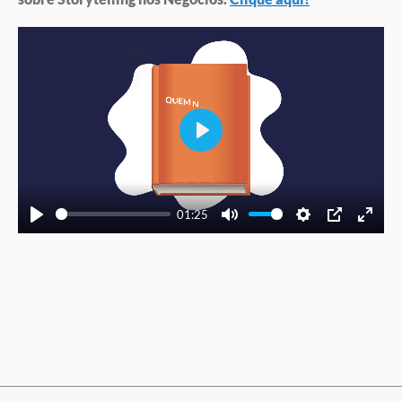
Play
01:25
Play
Mute
Settings
PIP
Enter
fullscree