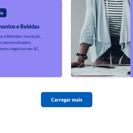
ia
imentos e Bebidas
os e Bebidas: inovação,
os personalizados
enos negócios em SC.
Carregar mais