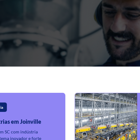
ia
rias em Joinville
 em SC com indústria
stema inovador e forte