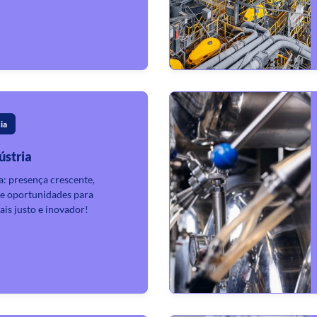
ia
ústria
a: presença crescente,
s e oportunidades para
is justo e inovador!