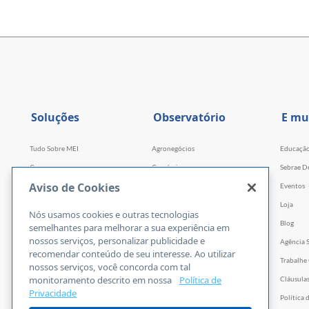
Soluções
Observatório
E mu
Tudo Sobre MEI
Agronegócios
Educaçã
Cursos
Comércio
Sebrae D
Aviso de Cookies
Cursos por WhatsApp
Serviços
Eventos
Consultorias
Indústria
Loja
Nós usamos cookies e outras tecnologias
Faculdade Sebrae
Tecnologia e Startups
Blog
semelhantes para melhorar a sua experiência em
nossos serviços, personalizar publicidade e
Webinars
Agência 
recomendar conteúdo de seu interesse. Ao utilizar
Empretec
Trabalhe
nossos serviços, você concorda com tal
monitoramento descrito em nossa
Política de
PGA
Cláusula
Privacidade
Ferramentas
Política 