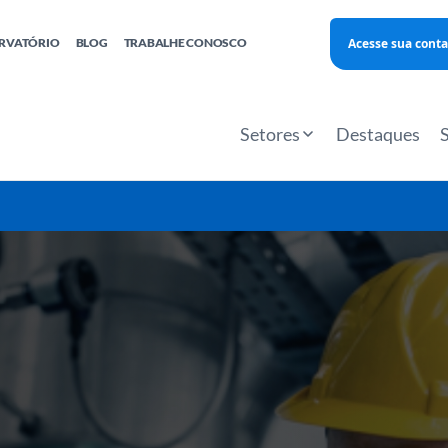
Acesse sua conta
RVATÓRIO
BLOG
TRABALHE CONOSCO
Finanças
Agentes Locais de Inovação
Investimento Inova Startups
Empr
hatsApp
Consultorias
Webinar
Faculdade Sebrae
Setores
Destaques
Sebraetec
PNBOX
Editais