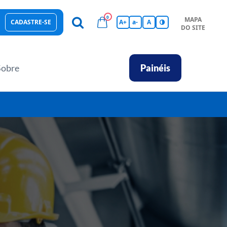
0
MAPA
CADASTRE-SE
A+
a-
A
DO SITE
esas Sustentáveis
Sebrae na sua empresa
Hub de Conhecimentos
Ferramentas
Empretec
PGA
Vídeos
Sobre
Painéis