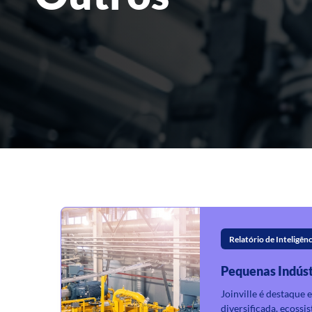
Relatório de Inteligênc
Pequenas Indúst
Joinville é destaque
diversificada, ecossi