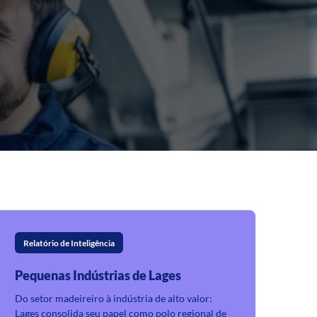
Relatório de Inteligência
Pequenas Indústrias de Lages
Do setor madeireiro à indústria de alto valor:
Lages consolida seu papel como polo regional de