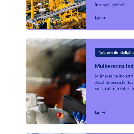
inserção global!
Ler ➜
Relatório de Inteligênc
Mulheres na Ind
Mulheres na indústri
desafios persistente
construir um setor ma
Ler ➜