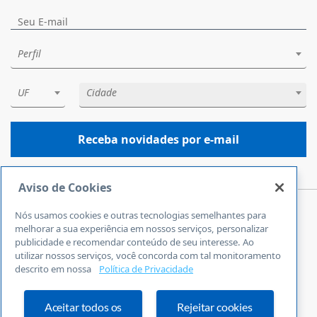
Perfil
UF
Cidade
Receba novidades por e-mail
Aviso de Cookies
Nós usamos cookies e outras tecnologias semelhantes para
Central de Atendimento
melhorar a sua experiência em nossos serviços, personalizar
0800 570 0800
publicidade e recomendar conteúdo de seu interesse. Ao
utilizar nossos serviços, você concorda com tal monitoramento
24 horas por dia
descrito em nossa
Política de Privacidade
Incluindo finais de semana e feriados
Fale Conosco
Ouvidoria
Aceitar todos os
Rejeitar cookies