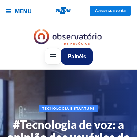
MENU
Acesse sua conta
Painéis
TECNOLOGIA E STARTUPS
#Tecnologia de voz: a
opinião dos usuários de