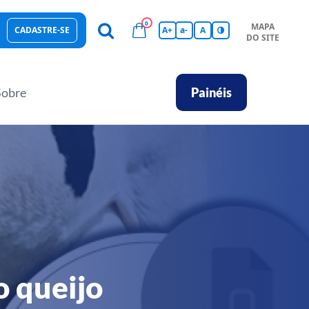
0
MAPA
CADASTRE-SE
A+
a-
A
DO SITE
esas Sustentáveis
Sebrae na sua empresa
Hub de Conhecimentos
Ferramentas
Empretec
PGA
Vídeos
Sobre
Painéis
o queijo