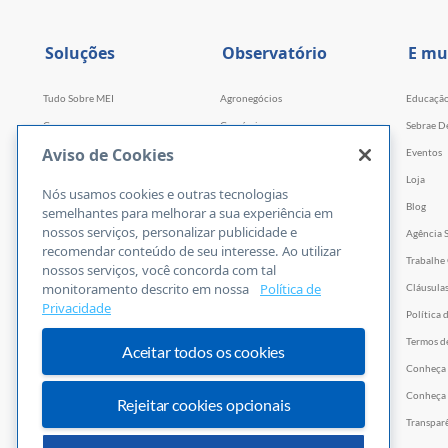
Soluções
Observatório
E mu
Tudo Sobre MEI
Agronegócios
Educaçã
Cursos
Comércio
Sebrae D
Aviso de Cookies
Cursos por WhatsApp
Serviços
Eventos
Consultorias
Indústria
Loja
Nós usamos cookies e outras tecnologias
Faculdade Sebrae
Tecnologia e Startups
Blog
semelhantes para melhorar a sua experiência em
nossos serviços, personalizar publicidade e
Webinars
Agência 
recomendar conteúdo de seu interesse. Ao utilizar
Empretec
Trabalhe
nossos serviços, você concorda com tal
monitoramento descrito em nossa
Política de
PGA
Cláusula
Privacidade
Ferramentas
Política 
Vídeos
Termos d
Aceitar todos os cookies
E-books
Conheça
Trilhas
Conheça 
Rejeitar cookies opcionais
PNBOX
Transpar