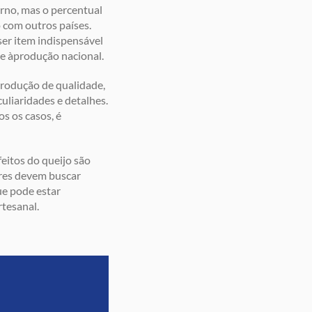
rno, mas o percentual
 com outros países.
er item indispensável
 e àprodução nacional.
produção de qualidade,
uliaridades e detalhes.
s os casos, é
eitos do queijo são
ores devem buscar
ue pode estar
rtesanal.