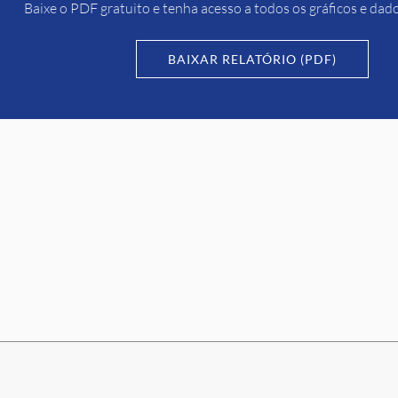
Baixe o PDF gratuito e tenha acesso a todos os gráficos e dad
BAIXAR RELATÓRIO (PDF)