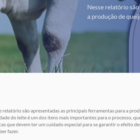
Nesse relatório são
a produção de quei
 relatório são apresentadas as principais ferramentas para a prod
dade do leite é um dos itens mais importantes para o processo, qu
cas que devem ter um cuidado especial para se garantir o efeito de
ber fazer.