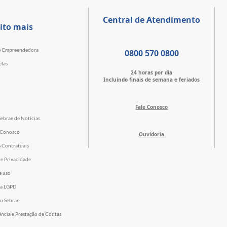
Central de Atendimento
ito mais
o Empreendedora
0800 570 0800
elas
24 horas por dia
Incluindo finais de semana e feriados
Fale Conosco
Sebrae de Notícias
 Conosco
Ouvidoria
s Contratuais
de Privacidade
e uso
 a LGPD
o Sebrae
ência e Prestação de Contas