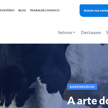
Acesse sua conta
RVATÓRIO
BLOG
TRABALHE CONOSCO
Finanças
Agentes Locais de Inovação
Investimento Inova Startups
Empr
hatsApp
Consultorias
Webinar
Faculdade Sebrae
Setores
Destaques
Sebraetec
PNBOX
Editais
AGRONEGÓCIO
A arte d