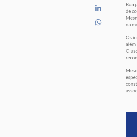
Boa p
de co
Mesmo
na me
Os in
além 
O uso
reco
Mesmo
espec
const
assoc