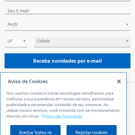
Perfil
UF
Cidade
Receba novidades por e-mail
Aviso de Cookies
Nós usamos cookies e outras tecnologias semelhantes para
Central de Atendimento
melhorar a sua experiência em nossos serviços, personalizar
0800 570 0800
publicidade e recomendar conteúdo de seu interesse. Ao
utilizar nossos serviços, você concorda com tal monitoramento
24 horas por dia
descrito em nossa
Política de Privacidade
Incluindo finais de semana e feriados
Fale Conosco
Ouvidoria
Aceitar todos os
Rejeitar cookies