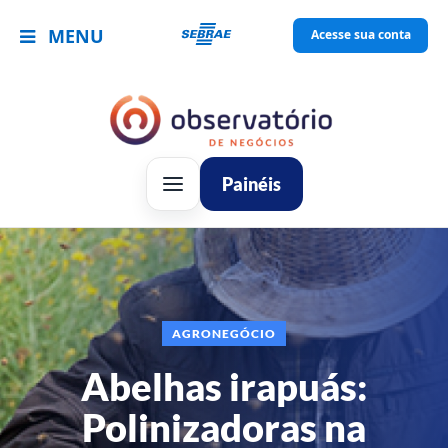
MENU
Acesse sua conta
Painéis
AGRONEGÓCIO
Abelhas irapuás:
Polinizadoras na