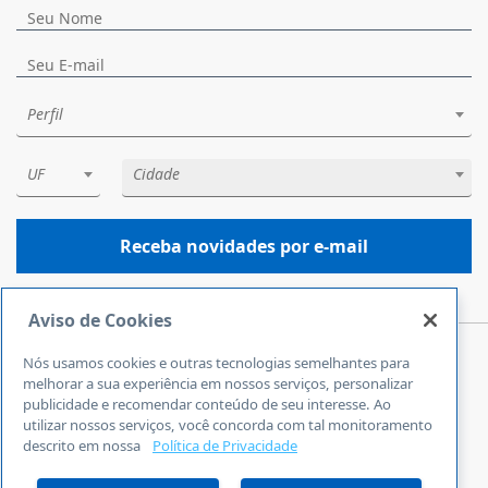
Perfil
UF
Cidade
Receba novidades por e-mail
Aviso de Cookies
Nós usamos cookies e outras tecnologias semelhantes para
Central de Atendimento
melhorar a sua experiência em nossos serviços, personalizar
0800 570 0800
publicidade e recomendar conteúdo de seu interesse. Ao
utilizar nossos serviços, você concorda com tal monitoramento
24 horas por dia
descrito em nossa
Política de Privacidade
Incluindo finais de semana e feriados
Fale Conosco