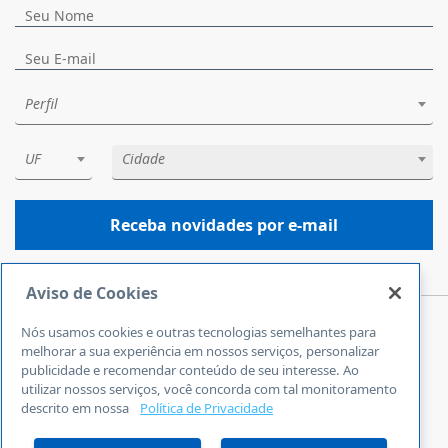
Perfil
UF
Cidade
Receba novidades por e-mail
Aviso de Cookies
Nós usamos cookies e outras tecnologias semelhantes para
Central de Atendimento
melhorar a sua experiência em nossos serviços, personalizar
0800 570 0800
publicidade e recomendar conteúdo de seu interesse. Ao
utilizar nossos serviços, você concorda com tal monitoramento
24 horas por dia
descrito em nossa
Política de Privacidade
Incluindo finais de semana e feriados
Fale Conosco