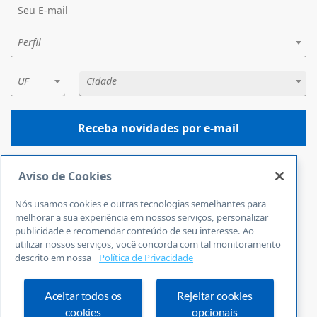
Perfil
UF
Cidade
Receba novidades por e-mail
Aviso de Cookies
Nós usamos cookies e outras tecnologias semelhantes para
Central de Atendimento
melhorar a sua experiência em nossos serviços, personalizar
0800 570 0800
publicidade e recomendar conteúdo de seu interesse. Ao
utilizar nossos serviços, você concorda com tal monitoramento
24 horas por dia
descrito em nossa
Política de Privacidade
Incluindo finais de semana e feriados
Fale Conosco
Ouvidoria
Aceitar todos os
Rejeitar cookies
cookies
opcionais