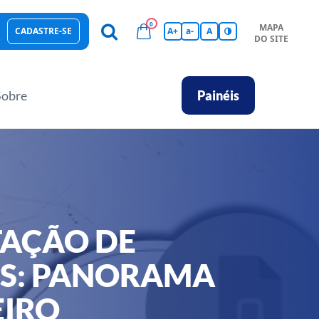
0
MAPA
CADASTRE-SE
A+
a-
A
DO SITE
esas Sustentáveis
Sebrae na sua empresa
Hub de Conhecimentos
Ferramentas
Empretec
PGA
Vídeos
Sobre
Painéis
AÇÃO DE
S: PANORAMA
EIRO