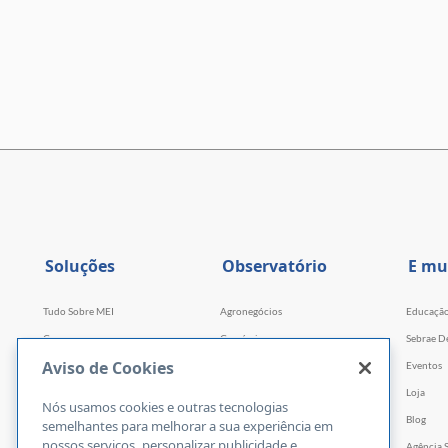
Soluções
Observatório
E mu
Tudo Sobre MEI
Agronegócios
Educaçã
Cursos
Comércio
Sebrae D
Aviso de Cookies
Cursos por WhatsApp
Serviços
Eventos
Consultorias
Indústria
Loja
Nós usamos cookies e outras tecnologias
Faculdade Sebrae
Tecnologia e Startups
Blog
semelhantes para melhorar a sua experiência em
nossos serviços, personalizar publicidade e
Webinars
Agência 