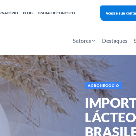
Acesse sua conta
RVATÓRIO
BLOG
TRABALHE CONOSCO
Finanças
Agentes Locais de Inovação
Investimento Inova Startups
Empr
hatsApp
Consultorias
Webinar
Faculdade Sebrae
Setores
Destaques
Sebraetec
PNBOX
Editais
AGRONEGÓCIO
IMPORT
LÁCTEO
BRASIL