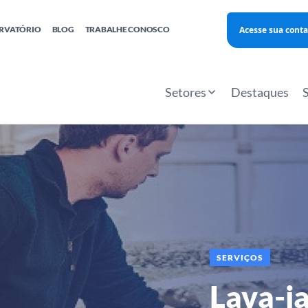
Acesse sua conta
RVATÓRIO
BLOG
TRABALHE CONOSCO
Finanças
Agentes Locais de Inovação
Investimento Inova Startups
Empr
hatsApp
Consultorias
Webinar
Faculdade Sebrae
Setores
Destaques
Sebraetec
PNBOX
Editais
SERVIÇOS
Lava-j