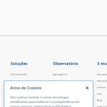
Soluções
Observatório
E mu
Tudo Sobre MEI
Agronegócios
Educaçã
Cursos
Comércio
Sebrae D
Aviso de Cookies
Cursos por WhatsApp
Serviços
Eventos
Consultorias
Indústria
Loja
Nós usamos cookies e outras tecnologias
Faculdade Sebrae
Tecnologia e Startups
Blog
semelhantes para melhorar a sua experiência em
nossos serviços, personalizar publicidade e
Webinars
Agência 