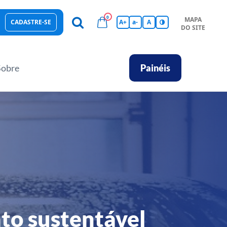
0
MAPA
CADASTRE-SE
A+
a-
A
DO SITE
esas Sustentáveis
Sebrae na sua empresa
Hub de Conhecimentos
Ferramentas
Empretec
PGA
Vídeos
Sobre
Painéis
ato sustentável