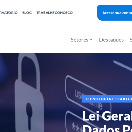
Acesse sua conta
RVATÓRIO
BLOG
TRABALHE CONOSCO
Finanças
Agentes Locais de Inovação
Investimento Inova Startups
Empr
hatsApp
Consultorias
Webinar
Faculdade Sebrae
Setores
Destaques
Sebraetec
PNBOX
Editais
TECNOLOGIA E STARTU
Lei Gera
Dados P