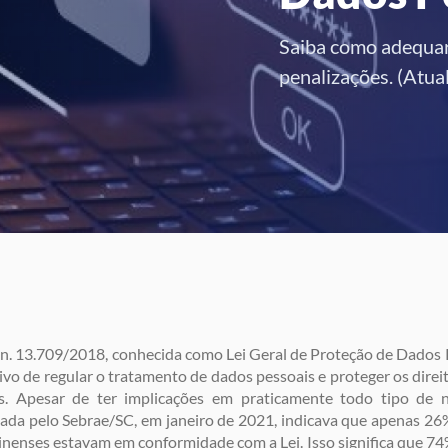
Saiba como adequar 
penalizações. (Atua
 n. 13.709/2018, conhecida como Lei Geral de Proteção de Dados 
ivo de regular o tratamento de dados pessoais e proteger os direit
s. Apesar de ter implicações em praticamente todo tipo de 
zada pelo Sebrae/SC, em janeiro de 2021, indicava que apenas 
inenses estavam em conformidade com a Lei. Isso significa que 