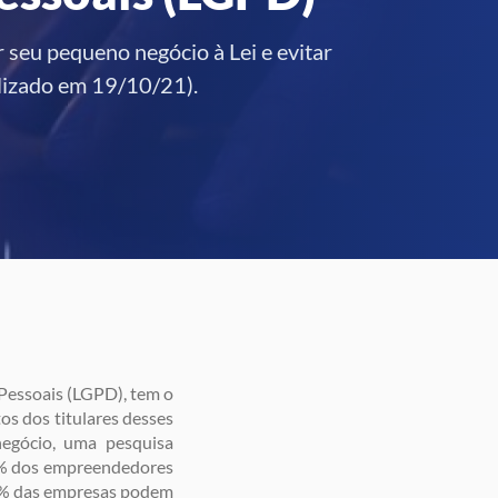
seu pequeno negócio à Lei e evitar
lizado em 19/10/21).
Pessoais (LGPD), tem o
os dos titulares desses
negócio, uma pesquisa
26% dos empreendedores
74% das empresas podem