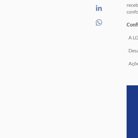
receb
confo
Confi
A LGP
Desaf
Açõe