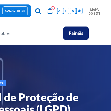
0
MAPA
CADASTRE-SE
A+
a-
A
DO SITE
esas Sustentáveis
Sebrae na sua empresa
Hub de Conhecimentos
Ferramentas
Empretec
PGA
Vídeos
Sobre
Painéis
PS
l de Proteção de
essoais (LGPD)