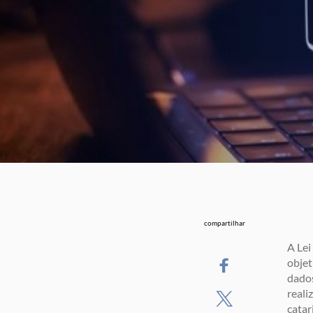
compartilhar
A Lei
objet
dado
reali
catar