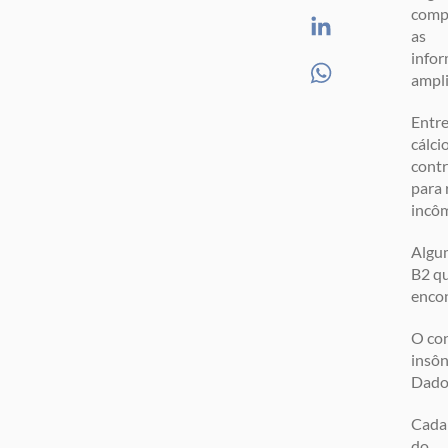
compa
as
infor
ampl
Entre
cálci
contr
para 
incô
Algum
B2 qu
encon
O con
insôn
Dados
Cada 
do