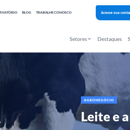
Acesse sua conta
RVATÓRIO
BLOG
TRABALHE CONOSCO
Finanças
Agentes Locais de Inovação
Investimento Inova Startups
Empr
hatsApp
Consultorias
Webinar
Faculdade Sebrae
Setores
Destaques
Sebraetec
PNBOX
Editais
AGRONEGÓCIO
Leite e 