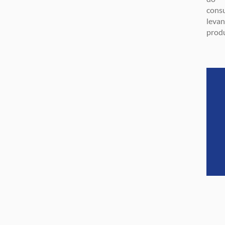
consu
levan
prod