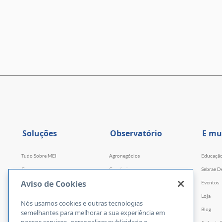
Soluções
Observatório
E mu
Tudo Sobre MEI
Agronegócios
Educaçã
Cursos
Comércio
Sebrae D
Aviso de Cookies
Cursos por WhatsApp
Serviços
Eventos
Consultorias
Indústria
Loja
Nós usamos cookies e outras tecnologias
Faculdade Sebrae
Tecnologia e Startups
Blog
semelhantes para melhorar a sua experiência em