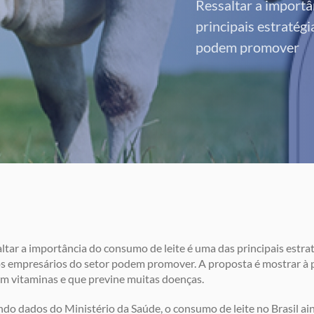
Ressaltar a importâ
principais estratég
podem promover
ltar a importância do consumo de leite é uma das principais estra
s empresários do setor podem promover. A proposta é mostrar à p
em vitaminas e que previne muitas doenças.
do dados do Ministério da Saúde, o consumo de leite no Brasil ai