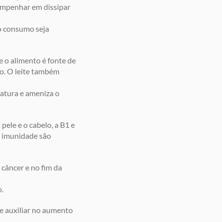
empenhar em dissipar
 o consumo seja
ue o alimento é fonte de
lo. O leite também
ulatura e ameniza o
pele e o cabelo, a B1 e
a imunidade são
câncer e no fim da
o.
e auxiliar no aumento