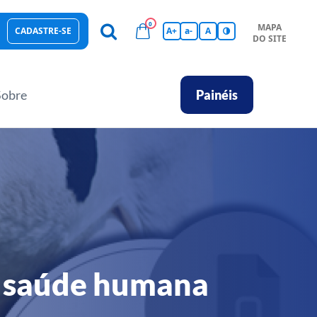
0
MAPA
CADASTRE-SE
A+
a-
A
DO SITE
esas Sustentáveis
Sebrae na sua empresa
Hub de Conhecimentos
Ferramentas
Empretec
PGA
Vídeos
Sobre
Painéis
a saúde humana