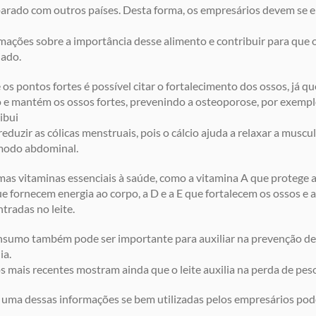
rado com outros países. Desta forma, os empresários devem se 
mações sobre a importância desse alimento e contribuir para que
iado.
 os pontos fortes é possível citar o fortalecimento dos ossos, já q
o e mantém os ossos fortes, prevenindo a osteoporose, por exemp
ibui
reduzir as cólicas menstruais, pois o cálcio ajuda a relaxar a musc
modo abdominal.
as vitaminas essenciais à saúde, como a vitamina A que protege a 
e fornecem energia ao corpo, a D e a E que fortalecem os ossos e 
tradas no leite.
sumo também pode ser importante para auxiliar na prevenção de 
ia.
 mais recentes mostram ainda que o leite auxilia na perda de pes
uma dessas informações se bem utilizadas pelos empresários pod