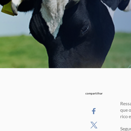
compartilhar
Ressa
que o
rico 
Segun