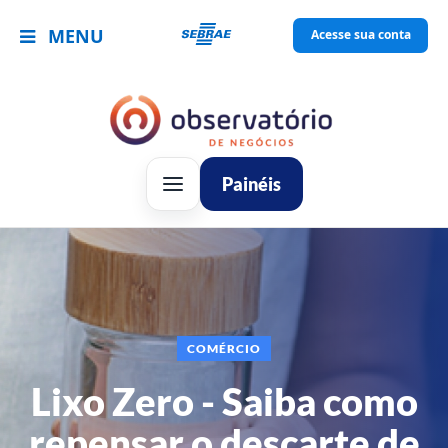
MENU
Acesse sua conta
Painéis
COMÉRCIO
Lixo Zero - Saiba como
repensar o descarte de