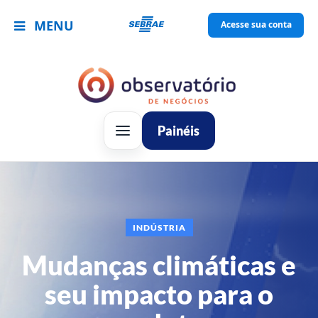
MENU
Acesse sua conta
Painéis
INDÚSTRIA
Mudanças climáticas e
seu impacto para o