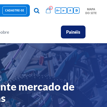
0
MAPA
CADASTRE-SE
A+
a-
A
DO SITE
esas Sustentáveis
Sebrae na sua empresa
Hub de Conhecimentos
Ferramentas
Empretec
PGA
Vídeos
Sobre
Painéis
ente mercado de
as