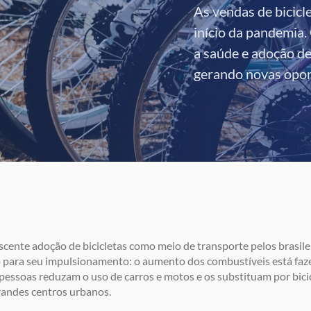
As vendas de bicicl
início da pandemia
a saúde e adoção d
gerando novas opor
scente adoção de bicicletas como meio de transporte pelos brasi
 para seu impulsionamento: o aumento dos combustíveis está fa
pessoas reduzam o uso de carros e motos e os substituam por bici
randes centros urbanos.