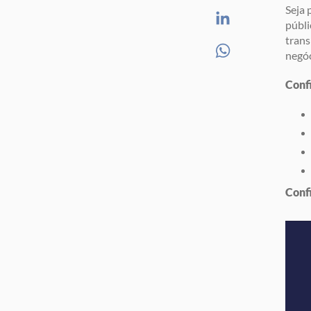
Seja 
públ
trans
negóc
Confi
Confi