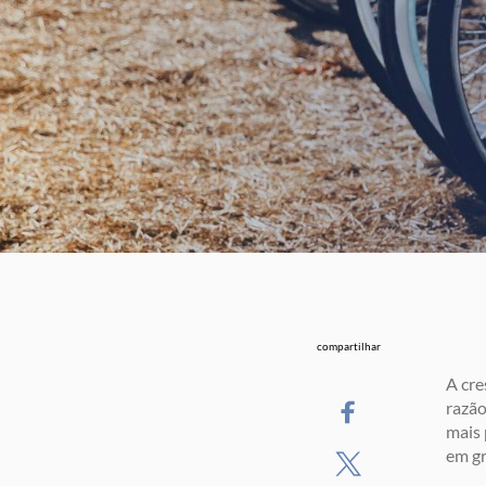
compartilhar
A cre
razão
mais 
em g