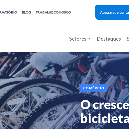
Acesse sua conta
RVATÓRIO
BLOG
TRABALHE CONOSCO
Finanças
Agentes Locais de Inovação
Investimento Inova Startups
Empr
hatsApp
Consultorias
Webinar
Faculdade Sebrae
Setores
Destaques
Sebraetec
PNBOX
Editais
COMÉRCIO
O cresc
biciclet