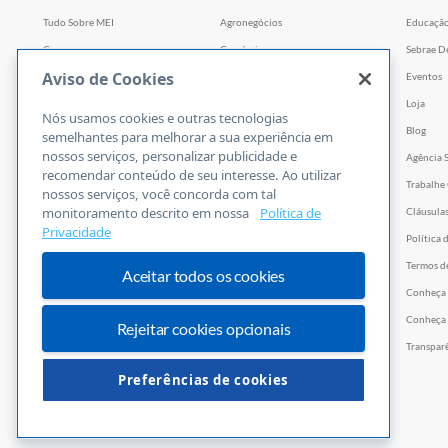
Tudo Sobre MEI
Agronegócios
Educaçã
Cursos
Comércio
Sebrae D
Aviso de Cookies
Cursos por WhatsApp
Serviços
Eventos
Consultorias
Indústria
Loja
Nós usamos cookies e outras tecnologias
Faculdade Sebrae
Tecnologia e Startups
Blog
semelhantes para melhorar a sua experiência em
nossos serviços, personalizar publicidade e
Webinars
Agência 
recomendar conteúdo de seu interesse. Ao utilizar
Empretec
Trabalhe
nossos serviços, você concorda com tal
monitoramento descrito em nossa
Política de
PGA
Cláusula
Privacidade
Ferramentas
Política 
Vídeos
Termos d
Aceitar todos os cookies
E-books
Conheça
Trilhas
Conheça 
Rejeitar cookies opcionais
PNBOX
Transpar
Editais
Preferências de cookies