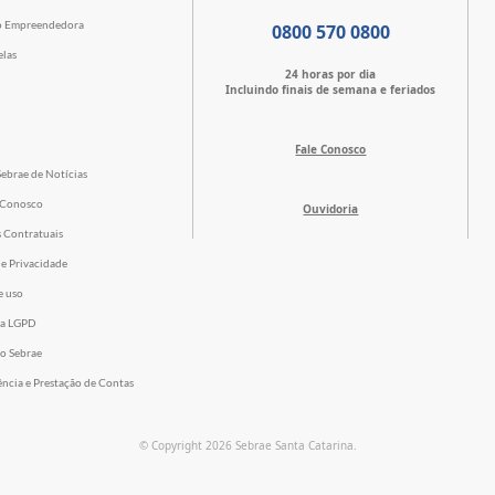
o Empreendedora
0800 570 0800
elas
24 horas por dia
Incluindo finais de semana e feriados
Fale Conosco
Sebrae de Notícias
 Conosco
Ouvidoria
s Contratuais
de Privacidade
e uso
 a LGPD
o Sebrae
ência e Prestação de Contas
© Copyright 2026 Sebrae Santa Catarina.