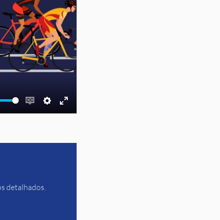
Enable
Settings
Enter
captions
fullscreen
os detalhados.