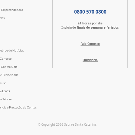
o Empreendedora
0800 570 0800
elas
24 horas por dia
Incluindo finais de semana e feriados
Fale Conosco
Sebrae de Notícias
 Conosco
Ouvidoria
s Contratuais
de Privacidade
e uso
 a LGPD
o Sebrae
ência e Prestação de Contas
© Copyright 2026 Sebrae Santa Catarina.