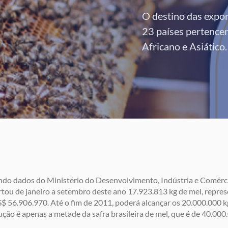
O destino das expor
23 países pertence
Africano e Asiático.
do dados do Ministério do Desenvolvimento, Indústria e Comércio
tou de janeiro a setembro deste ano 17.923.813 kg de mel, repre
$ 56.906.970. Até o fim de 2011, poderá alcançar os 20.000.000 kg
ção é apenas a metade da safra brasileira de mel, que é de 40.000.