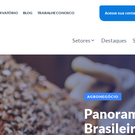
Acesse sua conta
RVATÓRIO
BLOG
TRABALHE CONOSCO
Finanças
Agentes Locais de Inovação
Investimento Inova Startups
Empr
hatsApp
Consultorias
Webinar
Faculdade Sebrae
Setores
Destaques
Sebraetec
PNBOX
Editais
AGRONEGÓCIO
Panoram
Brasilei