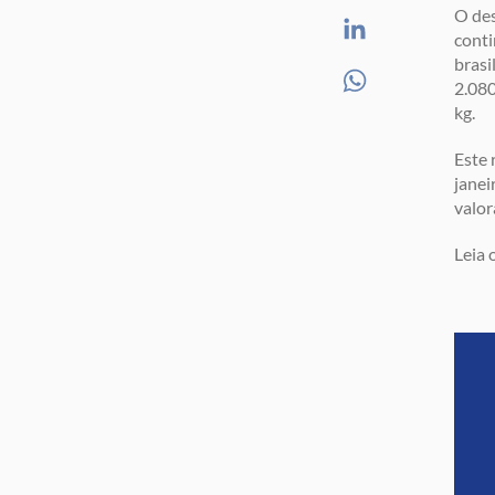
O des
conti
brasi
2.080
kg.
Este 
janei
valor
Leia 