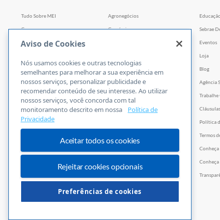
Tudo Sobre MEI
Agronegócios
Educaçã
Cursos
Comércio
Sebrae D
Aviso de Cookies
Cursos por WhatsApp
Serviços
Eventos
Consultorias
Indústria
Loja
Nós usamos cookies e outras tecnologias
Faculdade Sebrae
Tecnologia e Startups
Blog
semelhantes para melhorar a sua experiência em
nossos serviços, personalizar publicidade e
Webinars
Agência 
recomendar conteúdo de seu interesse. Ao utilizar
Empretec
Trabalhe
nossos serviços, você concorda com tal
monitoramento descrito em nossa
Política de
PGA
Cláusula
Privacidade
Ferramentas
Política 
Vídeos
Termos d
Aceitar todos os cookies
E-books
Conheça
Trilhas
Conheça 
Rejeitar cookies opcionais
PNBOX
Transpar
Editais
Preferências de cookies