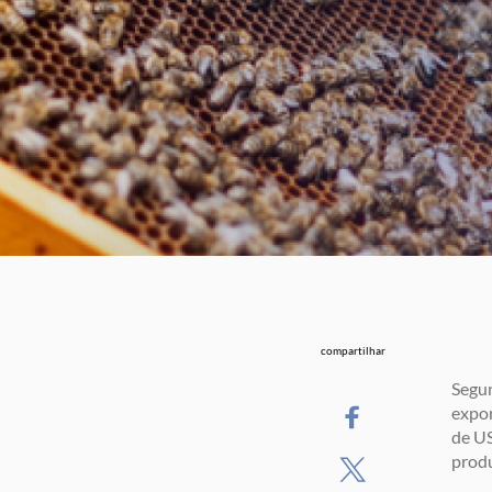
compartilhar
Segun
expor
de US
produ