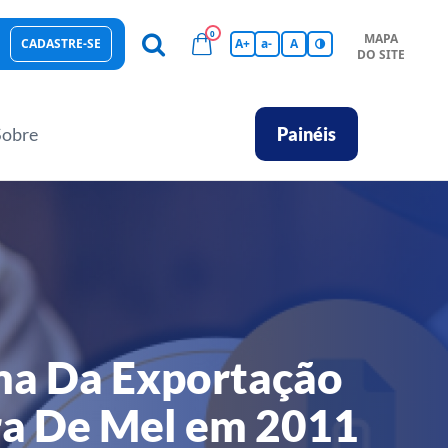
0
MAPA
CADASTRE-SE
A+
a-
A
DO SITE
esas Sustentáveis
Sebrae na sua empresa
Hub de Conhecimentos
Ferramentas
Empretec
PGA
Vídeos
Sobre
Painéis
a Da Exportação
ra De Mel em 2011