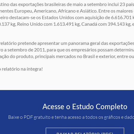
tino das exportações brasileiras de maio a setembro inclui 23 paí
nentes Europeu, Americano, Africano e Asiático. Entre os maiore
leiro destacam-se os Estados Unidos com aquisição de 6.616.701
.137 kg, Reino Unido com 1.613.491 kg, Canadá com 394.143 kg, 
relatório pretende apresentar um panorama geral das exportações
ro a setembro de 2011, para que os empresários possam determina
ação do produto, principais mercados no Brasil e exterior, entre ou
o relatório na íntegra!
Acesse o Estudo Completo
Baixe o PDF gratuito e tenha acesso a todos os gráficos e dad