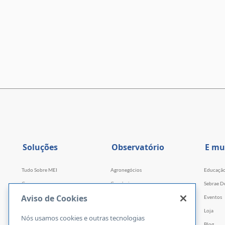
Soluções
Observatório
E mu
Tudo Sobre MEI
Agronegócios
Educaçã
Cursos
Comércio
Sebrae D
Aviso de Cookies
Cursos por WhatsApp
Serviços
Eventos
Consultorias
Indústria
Loja
Nós usamos cookies e outras tecnologias
Faculdade Sebrae
Tecnologia e Startups
Blog