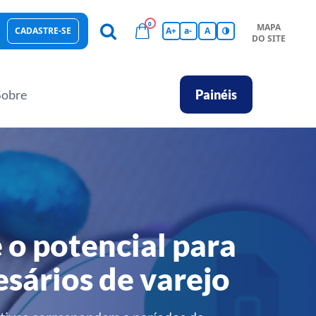
0
MAPA
CADASTRE-SE
A+
a-
A
DO SITE
esas Sustentáveis
Sebrae na sua empresa
Hub de Conhecimentos
Ferramentas
Empretec
PGA
Vídeos
Sobre
Painéis
 o potencial para
sários de varejo