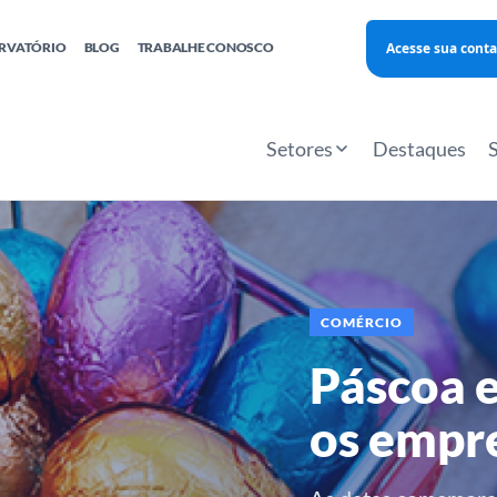
Acesse sua conta
RVATÓRIO
BLOG
TRABALHE CONOSCO
Finanças
Agentes Locais de Inovação
Investimento Inova Startups
Empr
hatsApp
Consultorias
Webinar
Faculdade Sebrae
Setores
Destaques
Sebraetec
PNBOX
Editais
COMÉRCIO
Páscoa e
os empre