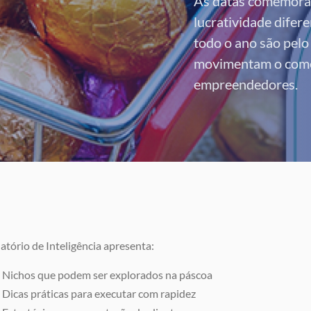
As datas comemorat
lucratividade difer
todo o ano são pelo
movimentam o comér
empreendedores.
atório de Inteligência apresenta:
Nichos que podem ser explorados na páscoa
Dicas práticas para executar com rapidez