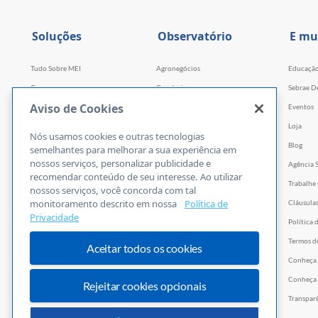
Soluções
Observatório
E mu
Tudo Sobre MEI
Agronegócios
Educaçã
Cursos
Comércio
Sebrae D
Aviso de Cookies
Cursos por WhatsApp
Serviços
Eventos
Consultorias
Indústria
Loja
Nós usamos cookies e outras tecnologias
Faculdade Sebrae
Tecnologia e Startups
Blog
semelhantes para melhorar a sua experiência em
nossos serviços, personalizar publicidade e
Webinars
Agência 
recomendar conteúdo de seu interesse. Ao utilizar
Empretec
Trabalhe
nossos serviços, você concorda com tal
monitoramento descrito em nossa
Política de
PGA
Cláusula
Privacidade
Ferramentas
Política 
Vídeos
Termos d
Aceitar todos os cookies
E-books
Conheça
Trilhas
Conheça 
Rejeitar cookies opcionais
PNBOX
Transpar
Editais