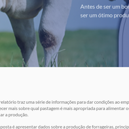
Antes de ser um bom
ser um ótimo produ
relatório traz uma série de informações para dar condições ao em
cer mais sobre qual pastagem é mais apropriada para alimentar o
ar a produção.
posta é apresentar dados sobre a produção de forrageiras, princi