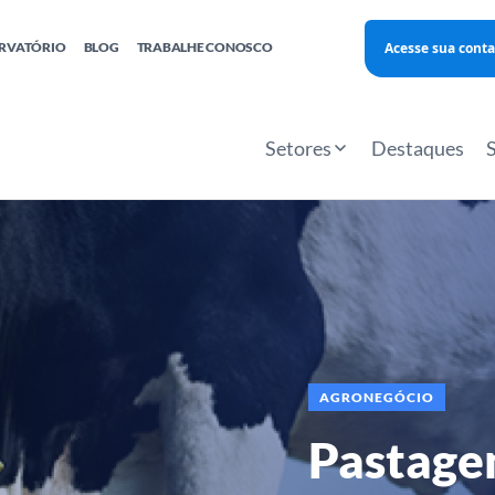
Acesse sua conta
RVATÓRIO
BLOG
TRABALHE CONOSCO
Finanças
Agentes Locais de Inovação
Investimento Inova Startups
Empr
hatsApp
Consultorias
Webinar
Faculdade Sebrae
Setores
Destaques
Sebraetec
PNBOX
Editais
AGRONEGÓCIO
Pastage