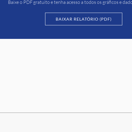
Baixe o PDF gratuito e tenha acesso a todos os gráficos e dad
BAIXAR RELATÓRIO (PDF)