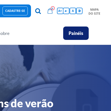
0
MAPA
CADASTRE-SE
A+
a-
A
DO SITE
esas Sustentáveis
Sebrae na sua empresa
Hub de Conhecimentos
Ferramentas
Empretec
PGA
Vídeos
Sobre
Painéis
ns de verão