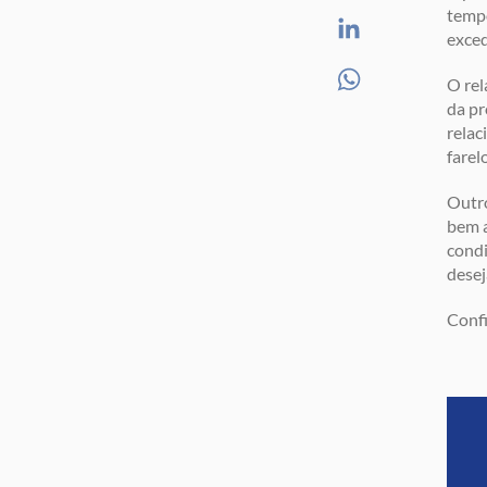
tempo
exced
O rel
da pr
relac
farel
Outro
bem a
condi
desej
Confi