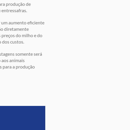
ara produção de
 entressafras.
r um aumento eficiente
tão diretamente
 preços do milho e do
o dos custos.
astagens somente será
o aos animais
s para a produção