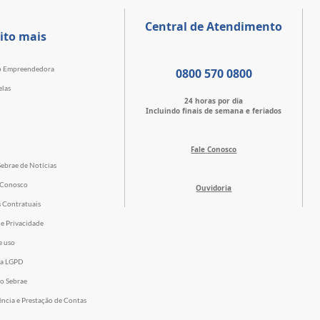
Central de Atendimento
ito mais
o Empreendedora
0800 570 0800
elas
24 horas por dia
Incluindo finais de semana e feriados
Fale Conosco
Sebrae de Notícias
 Conosco
Ouvidoria
s Contratuais
de Privacidade
e uso
 a LGPD
o Sebrae
ência e Prestação de Contas