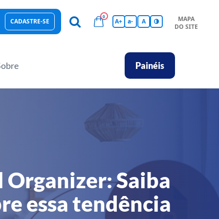
0
MAPA
CADASTRE-SE
A+
a-
A
DO SITE
esas Sustentáveis
Sebrae na sua empresa
Hub de Conhecimentos
Ferramentas
Empretec
PGA
Vídeos
Sobre
Painéis
 Organizer: Saiba
re essa tendência