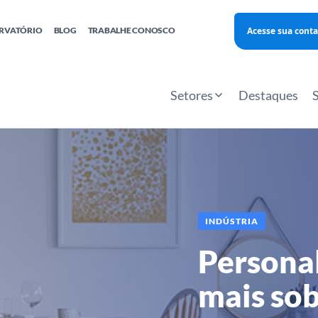
Acesse sua conta
RVATÓRIO
BLOG
TRABALHE CONOSCO
Finanças
Agentes Locais de Inovação
Investimento Inova Startups
Empr
hatsApp
Consultorias
Webinar
Faculdade Sebrae
Setores
Destaques
Sebraetec
PNBOX
Editais
INDÚSTRIA
Personal
mais sob