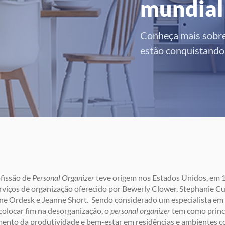
mundial
Conheça mais sobre
estão conquistando
fissão de
Personal Organizer
teve origem nos Estados Unidos, em 
rviços de organização oferecido por Bewerly Clower, Stephanie Cu
e Ordesk e Jeanne Short. Sendo considerado um especialista em
colocar fim na desorganização, o
personal organiz
er
tem como princ
ento da produtividade e bem-estar em residências e ambientes c