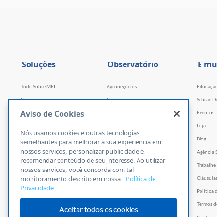
Soluções
Observatório
E mu
Tudo Sobre MEI
Agronegócios
Educaçã
Cursos
Comércio
Sebrae D
Aviso de Cookies
Cursos por WhatsApp
Serviços
Eventos
Consultorias
Indústria
Loja
Nós usamos cookies e outras tecnologias
Faculdade Sebrae
Tecnologia e Startups
Blog
semelhantes para melhorar a sua experiência em
nossos serviços, personalizar publicidade e
Webinars
Agência 
recomendar conteúdo de seu interesse. Ao utilizar
Empretec
Trabalhe
nossos serviços, você concorda com tal
monitoramento descrito em nossa
Política de
PGA
Cláusula
Privacidade
Ferramentas
Política 
Vídeos
Termos d
Aceitar todos os cookies