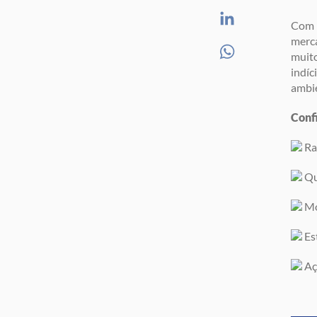
Com 
merca
muito
indíc
ambie
Confi
Ra
Qu
Mo
Es
Aç