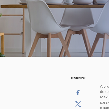
compartilhar
A pro
de se
Maxin
para 
o aum