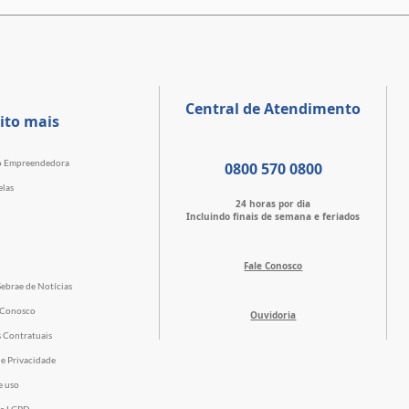
Central de Atendimento
ito mais
o Empreendedora
0800 570 0800
elas
24 horas por dia
Incluindo finais de semana e feriados
Fale Conosco
Sebrae de Notícias
 Conosco
Ouvidoria
s Contratuais
de Privacidade
e uso