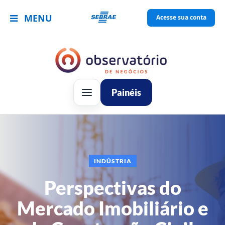
MENU
Acesse sua conta
Painéis
INDÚSTRIA
Perspectivas do
Mercado Imobiliário e