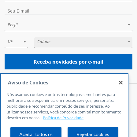
Perfil
UF
Cidade
Receba novidades por e-mail
Aviso de Cookies
Nós usamos cookies e outras tecnologias semelhantes para
Central de Atendimento
melhorar a sua experiência em nossos serviços, personalizar
0800 570 0800
publicidade e recomendar conteúdo de seu interesse. Ao
utilizar nossos serviços, você concorda com tal monitoramento
24 horas por dia
descrito em nossa
Política de Privacidade
Incluindo finais de semana e feriados
Fale Conosco
Ouvidoria
Aceitar todos os
Rejeitar cookies