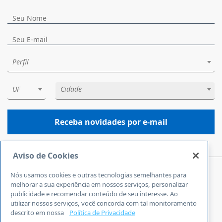
Perfil
UF
Cidade
Receba novidades por e-mail
Aviso de Cookies
Nós usamos cookies e outras tecnologias semelhantes para
Central de Atendimento
melhorar a sua experiência em nossos serviços, personalizar
0800 570 0800
publicidade e recomendar conteúdo de seu interesse. Ao
utilizar nossos serviços, você concorda com tal monitoramento
24 horas por dia
descrito em nossa
Política de Privacidade
Incluindo finais de semana e feriados