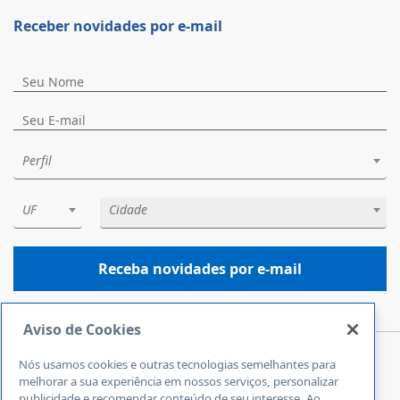
Receber novidades por e-mail
Perfil
UF
Cidade
Receba novidades por e-mail
Aviso de Cookies
Nós usamos cookies e outras tecnologias semelhantes para
Central de Atendimento
melhorar a sua experiência em nossos serviços, personalizar
0800 570 0800
publicidade e recomendar conteúdo de seu interesse. Ao