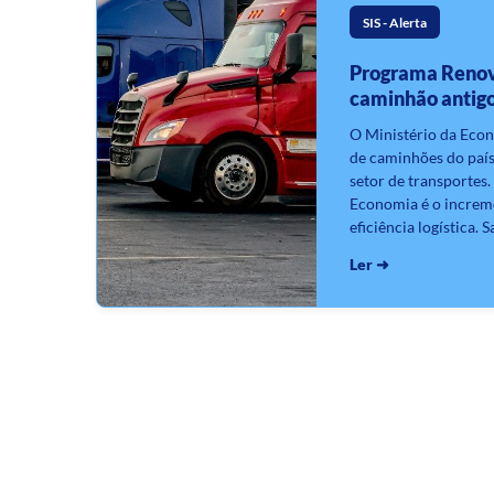
SIS - Alerta
Programa Renov
caminhão antig
O Ministério da Econ
de caminhões do paí
setor de transportes.
Economia é o increm
eficiência logística. S
Ler ➜