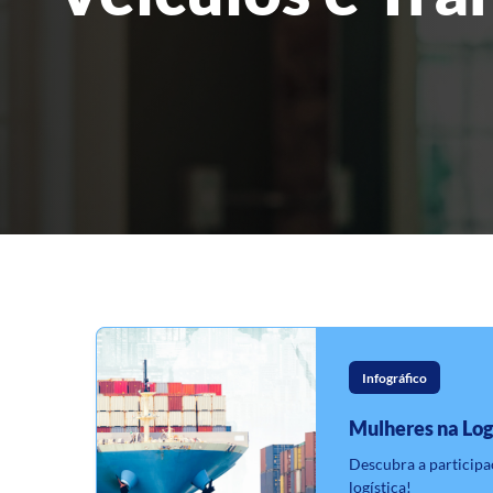
Infográfico
Mulheres na Log
Descubra a participa
logística!