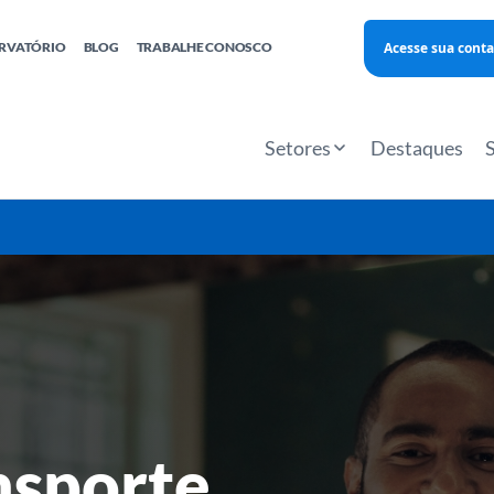
Acesse sua conta
RVATÓRIO
BLOG
TRABALHE CONOSCO
Finanças
Agentes Locais de Inovação
Investimento Inova Startups
Empr
hatsApp
Consultorias
Webinar
Faculdade Sebrae
Setores
Destaques
Sebraetec
PNBOX
Editais
nsporte