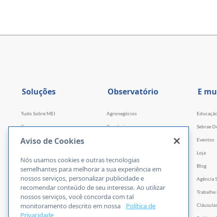
Soluções
Observatório
E mu
Tudo Sobre MEI
Agronegócios
Educaçã
Cursos
Comércio
Sebrae D
Aviso de Cookies
Cursos por WhatsApp
Serviços
Eventos
Consultorias
Indústria
Loja
Nós usamos cookies e outras tecnologias
Faculdade Sebrae
Tecnologia e Startups
Blog
semelhantes para melhorar a sua experiência em
nossos serviços, personalizar publicidade e
Webinars
Agência 
recomendar conteúdo de seu interesse. Ao utilizar
Empretec
Trabalhe
nossos serviços, você concorda com tal
monitoramento descrito em nossa
Política de
PGA
Cláusula
Privacidade