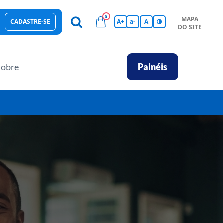
0
MAPA
CADASTRE-SE
A+
a-
A
DO SITE
esas Sustentáveis
Sebrae na sua empresa
Hub de Conhecimentos
Ferramentas
Empretec
PGA
Vídeos
Sobre
Painéis