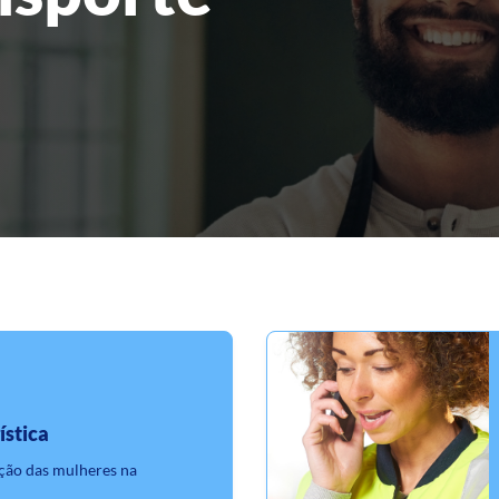
ística
ção das mulheres na