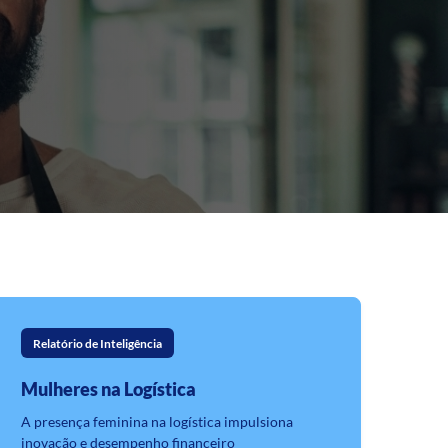
Relatório de Inteligência
Mulheres na Logística
A presença feminina na logística impulsiona
inovação e desempenho financeiro