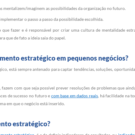
s mentalizem/imaginem as possibilidades da organização no futuro.
implementar o passo a passo da possibilidade escolhida.
 que fazer e é responsável por criar uma cultura de mentalidade estr
ra que de fato a ideia saia do papel.
amento estratégico em pequenos negócios?
o, está sempre antenado para captar tendências, soluções, oportunida
a, fazem com que seja possível prever resoluções de problemas que ai
ces de sucesso no futuro e
com base em dados reais
, há facilidade na 
ma em que o negócio está inserido.
nto estratégico?
amento estratégico
, é a de definir indicadores de resultados, ou
indicado