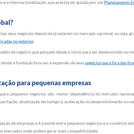
os é a internacionalização, que precisa ser guiada por um
Planejamento Es
obal?
zar seus negócios depois de já estarem no mercado nacional, ou seja, g
licadas no exterior
.
modelo de negócio que pensado desde o início para ser desenvolvido no m
que desde a fundação buscam a expansão de seus
negócios para fora das fro
ização para pequenas empresas
para pequenos negócios são: menor dependência do mercado nacional
pacitação, atualização tecnológica, aceleração no desenvolvimento e cr
zação de empresas e é a ponte entre pequenos negócios e o comércio ext
aos mercados onde podem gerar mais competitividade.