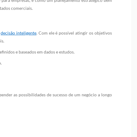
de para empresas, e como um planejamento estratégico bem
ltados comerciais.
e
decisão inteligente
. Com ele é possível atingir os objetivos
is.
efinidos e baseados em dados e estudos.
.
reender as possibilidades de sucesso de um negócio a longo