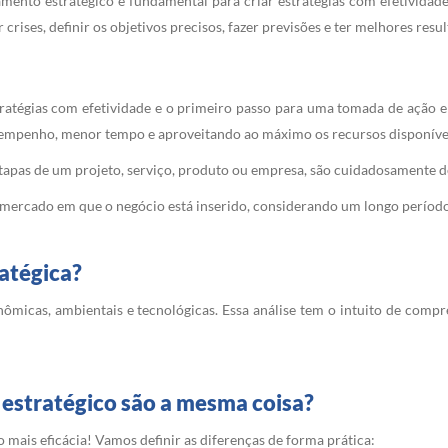
mento estratégico é fundamental para criar estratégias com efetivida
rises, definir os objetivos precisos, fazer previsões e ter melhores resu
stratégias com efetividade e o primeiro passo para uma tomada de ação 
sempenho, menor tempo e aproveitando ao máximo os recursos disponíve
tapas de um projeto, serviço, produto ou empresa, são cuidadosamente d
 mercado em que o negócio está inserido, considerando um longo período
atégica?
conômicas, ambientais e tecnológicas. Essa análise tem o intuito de comp
estratégico são a mesma coisa?
 mais eficácia! Vamos definir as diferenças de forma prática: