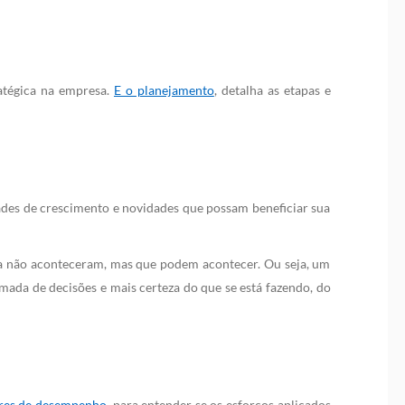
atégica na empresa.
E o planejamento
, detalha as etapas e
des de crescimento e novidades que possam beneficiar sua
nda não aconteceram, mas que podem acontecer. Ou seja, um
tomada de decisões e mais certeza do que se está fazendo, do
res de desempenho
, para entender se os esforços aplicados