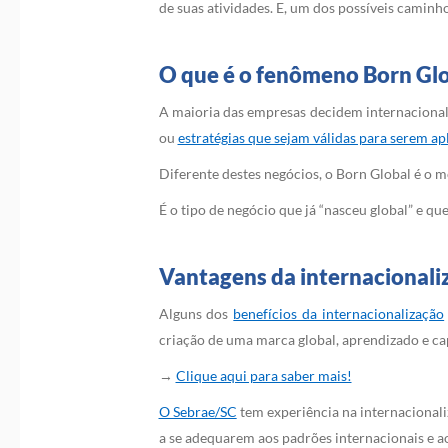
de suas atividades. E, um dos possíveis caminh
O que é o fenômeno Born Gl
A maioria das empresas decidem internacionali
ou
estratégias que sejam válidas para serem ap
Diferente destes negócios, o Born Global é o 
É o tipo de negócio que já “nasceu global” e 
Vantagens da internacional
Alguns dos
benefícios da internacionalização
criação de uma marca global, aprendizado e ca
→
Clique aqui para saber mais!
O Sebrae/SC
tem experiência na internacionali
a se adequarem aos padrões internacionais e 