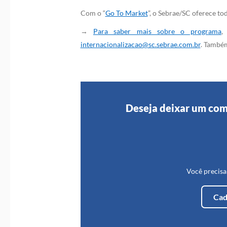
Com o “
Go To Market
”, o Sebrae/SC oferece t
→
Para saber mais sobre o programa
,
internacionalizacao@sc.sebrae.com.br
. Também
Deseja deixar um com
Você precisa
Cad