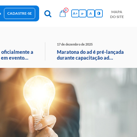
0
MAPA
a
CADASTRE-SE
A+
a-
A
DO SITE
esas Sustentáveis
Sebrae na sua empresa
Hub de Conhecimentos
Ferramentas
Empretec
PGA
Vídeos
17 de dezembro de 2025
 oficialmente a
Maratona do ad é pré-lançada
 em evento
durante capacitação ad
o ao vivo
avançado em santa catarina