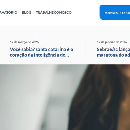
RVATÓRIO
BLOG
TRABALHE CONOSCO
Acesse sua cont
Finanças
Agentes Locais de Inovação
Investimento Inova Startups
Empr
hatsApp
Consultorias
Webinar
Faculdade Sebrae
17 de março de 2026
12 de janeiro de 2026
Sebraetec
PNBOX
Editais
Você sabia? santa catarina é o
Sebrae/sc lança
coração da inteligência de
maratona do ad
moda no brasil!
com transmissã