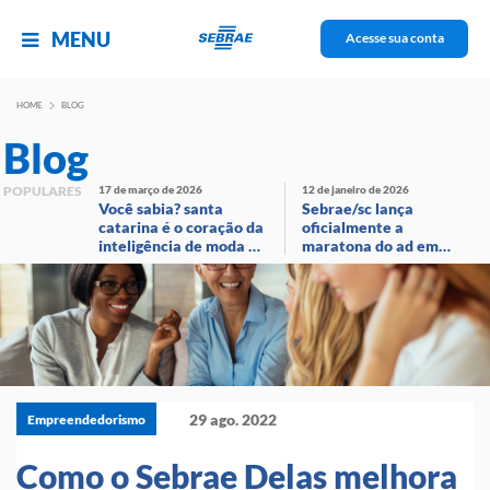
MENU
Acesse sua conta
HOME
BLOG
Blog
POPULARES
17 de março de 2026
12 de janeiro de 2026
Você sabia? santa
Sebrae/sc lança
catarina é o coração da
oficialmente a
inteligência de moda no
maratona do ad em
brasil!
evento com
transmissão ao vivo
29 ago. 2022
Empreendedorismo
Como o Sebrae Delas melhora