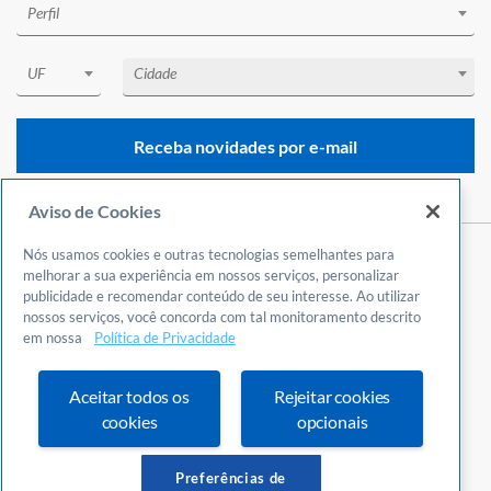
Perfil
UF
Cidade
Receba novidades por e-mail
Aviso de Cookies
Nós usamos cookies e outras tecnologias semelhantes para
Central de Atendimento
melhorar a sua experiência em nossos serviços, personalizar
publicidade e recomendar conteúdo de seu interesse. Ao utilizar
0800 570 0800
nossos serviços, você concorda com tal monitoramento descrito
24 horas por dia
em nossa
Política de Privacidade
Incluindo finais de semana e feriados
Fale Conosco
Aceitar todos os
Rejeitar cookies
Ouvidoria
cookies
opcionais
Definições de cookies
Preferências de