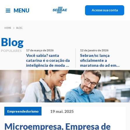
MENU
Acesse sua conta
HOME
BLOG
Blog
POPULARES
17 de março de 2026
12 de janeiro de 2026
Você sabia? santa
Sebrae/sc lança
catarina é o coração da
oficialmente a
inteligência de moda no
maratona do ad em
brasil!
evento com
transmissão ao vivo
19 mai. 2025
Empreendedorismo
Microempresa, Empresa de