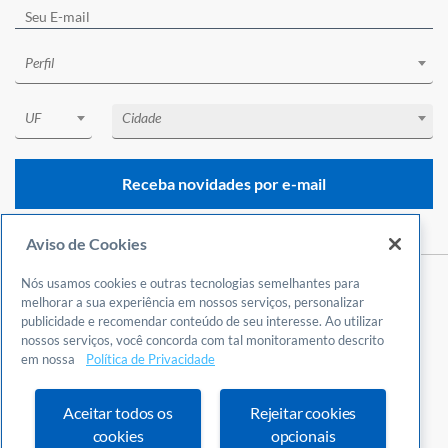
Perfil
UF
Cidade
Receba novidades por e-mail
Aviso de Cookies
Nós usamos cookies e outras tecnologias semelhantes para
Central de Atendimento
melhorar a sua experiência em nossos serviços, personalizar
0800 570 0800
publicidade e recomendar conteúdo de seu interesse. Ao utilizar
nossos serviços, você concorda com tal monitoramento descrito
24 horas por dia
em nossa
Política de Privacidade
Incluindo finais de semana e feriados
Fale Conosco
Aceitar todos os
Rejeitar cookies
Ouvidoria
cookies
opcionais
Definições de cookies