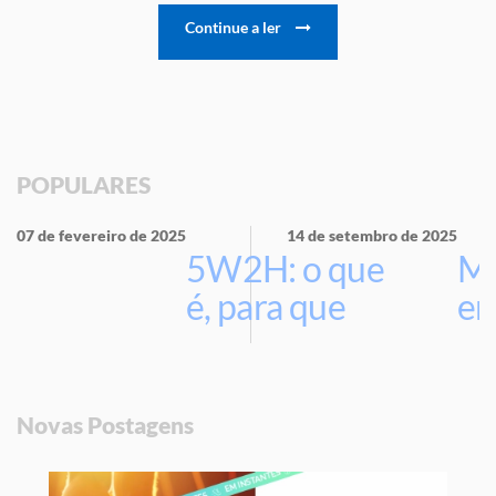
Continue a ler
POPULARES
07 de fevereiro de 2025
14 de setembro de 2025
5W2H: o que
Ma
é, para que
em
serve e por
que usar na
sua empresa
Novas Postagens