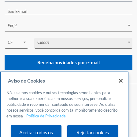
Perfil
UF
Cidade
Receba novidades por e-mail
Aviso de Cookies
Nós usamos cookies e outras tecnologias semelhantes para
Central de Atendimento
melhorar a sua experiência em nossos serviços, personalizar
0800 570 0800
publicidade e recomendar conteúdo de seu interesse. Ao utilizar
nossos serviços, você concorda com tal monitoramento descrito
24 horas por dia
em nossa
Política de Privacidade
Incluindo finais de semana e feriados
Fale Conosco
Aceitar todos os
Rejeitar cookies
Ouvidoria