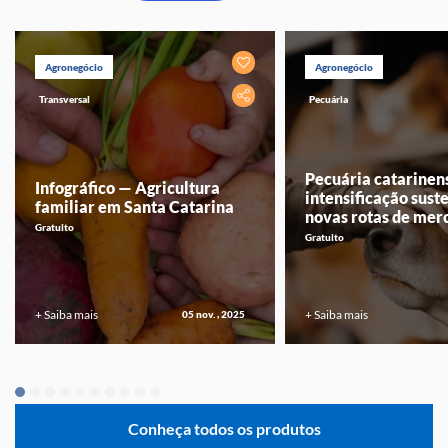
Agronegócio
Agronegócio
Transversal
Pecuária
Pecuária catarinen
Infográfico — Agricultura
intensificação sust
familiar em Santa Catarina
novas rotas de mer
Gratuito
Gratuito
+ Saiba mais
+ Saiba mais
05 nov. , 2025
Conheça todos os produtos