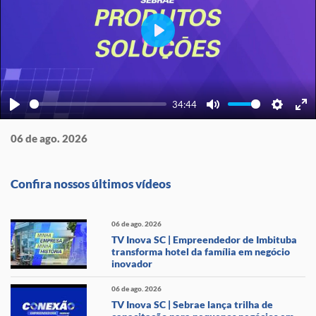
Play
34:44
Play
Mute
Settings
Ente
full
06 de ago. 2026
Confira nossos últimos vídeos
06 de ago. 2026
TV Inova SC | Empreendedor de Imbituba
transforma hotel da família em negócio
inovador
06 de ago. 2026
TV Inova SC | Sebrae lança trilha de