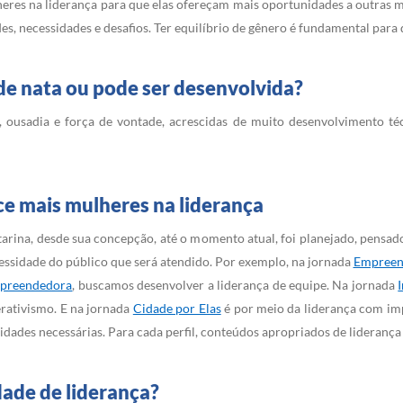
heres na liderança para que elas ofereçam mais oportunidades a outras 
es, necessidades e desafios. Ter equilíbrio de gênero é fundamental para 
de nata ou pode ser desenvolvida?
ousadia e força de vontade, acrescidas de muito desenvolvimento técnic
ce mais mulheres na liderança
arina, desde sua concepção, até o momento atual, foi planejado, pensa
essidade do público que será atendido. Por exemplo, na jornada
Empreend
preendedora
, buscamos desenvolver a liderança de equipe. Na jornada
erativismo. E na jornada
Cidade por Elas
é por meio da liderança com imp
ades necessárias. Para cada perfil, conteúdos apropriados de liderança p
dade de liderança?