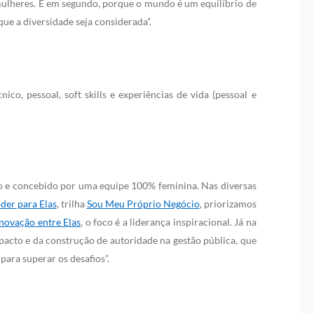
mulheres. E em segundo, porque o mundo é um equilíbrio de
que a diversidade seja considerada”.
o, pessoal, soft skills e experiências de vida (pessoal e
do e concebido por uma equipe 100% feminina. Nas diversas
er para Elas
, trilha
Sou Meu Próprio Negócio
, priorizamos
Inovação entre Elas
, o foco é a liderança inspiracional. Já na
acto e da construção de autoridade na gestão pública, que
ara superar os desafios”.