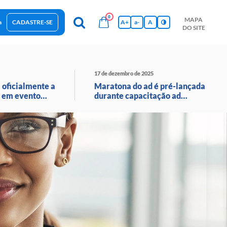
0
MAPA
a
CADASTRE-SE
A+
a-
A
DO SITE
esas Sustentáveis
Sebrae na sua empresa
Hub de Conhecimentos
Ferramentas
Empretec
PGA
Vídeos
17 de dezembro de 2025
 oficialmente a
Maratona do ad é pré-lançada
 em evento
durante capacitação ad
o ao vivo
avançado em santa catarina