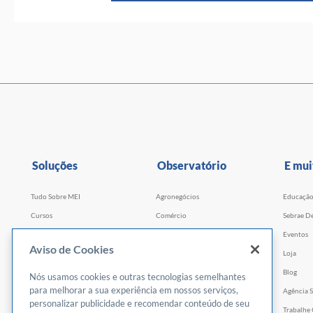
Soluções
Observatório
E mui
Tudo Sobre MEI
Agronegócios
Educaçã
Cursos
Comércio
Sebrae De
Cursos por WhatsApp
Serviços
Eventos
Aviso de Cookies
Consultorias
Indústria
Loja
Faculdade Sebrae
Tecnologia e Startups
Blog
Nós usamos cookies e outras tecnologias semelhantes
para melhorar a sua experiência em nossos serviços,
Webinars
Agência S
personalizar publicidade e recomendar conteúdo de seu
Empretec
Trabalhe