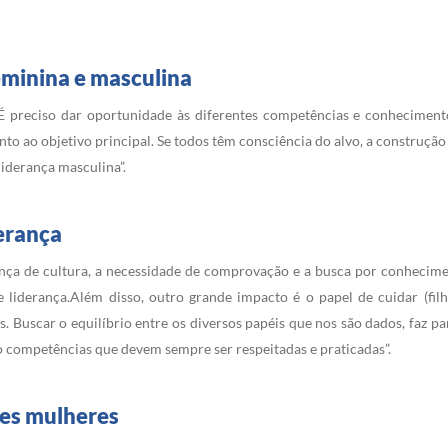
eminina e masculina
É preciso dar oportunidade às diferentes competências e conheciment
to ao objetivo principal. Se todos têm consciência do alvo, a construção 
iderança masculina”.
erança
dança de cultura, a necessidade de comprovação e a busca por conheci
liderança.Além disso, outro grande impacto é o papel de cuidar (filh
 Buscar o equilíbrio entre os diversos papéis que nos são dados, faz pa
o competências que devem sempre ser respeitadas e praticadas”.
res
mulheres