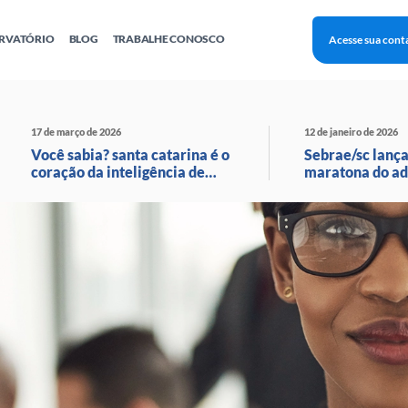
RVATÓRIO
BLOG
TRABALHE CONOSCO
Acesse sua cont
Finanças
Agentes Locais de Inovação
Investimento Inova Startups
Empr
hatsApp
Consultorias
Webinar
Faculdade Sebrae
17 de março de 2026
12 de janeiro de 2026
Sebraetec
PNBOX
Editais
Você sabia? santa catarina é o
Sebrae/sc lança
coração da inteligência de
maratona do ad
moda no brasil!
com transmissã