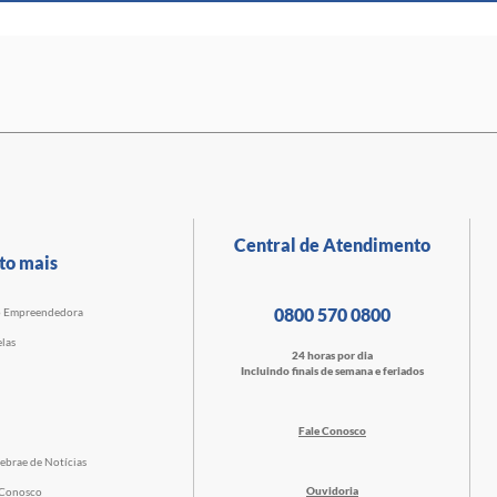
Central de Atendimento
to mais
0800 570 0800
o Empreendedora
las
24 horas por dia
Incluindo finais de semana e feriados
Fale Conosco
ebrae de Notícias
Ouvidoria
 Conosco