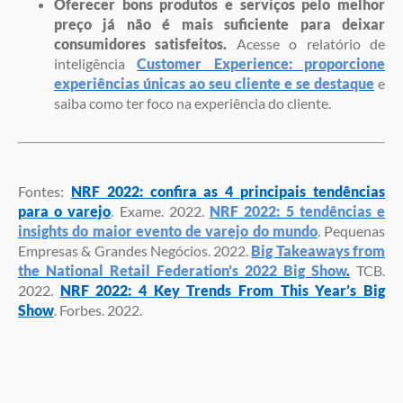
Oferecer bons produtos e serviços pelo melhor
preço já não é mais suficiente para deixar
consumidores satisfeitos.
Acesse o relatório de
inteligência
Customer Experience: proporcione
experiências únicas ao seu cliente e se destaque
e
saiba como ter foco na experiência do cliente.
Fontes:
NRF 2022: confira as 4 principais tendências
para o varejo
.
Exame. 2022.
NRF 2022: 5 tendências e
insights do maior evento de varejo do mundo
. Pequenas
Empresas & Grandes Negócios. 2022.
Big Takeaways from
the National Retail Federation’s 2022 Big Show
.
TCB.
2022.
NRF 2022: 4 Key Trends From This Year’s Big
Show
. Forbes. 2022.