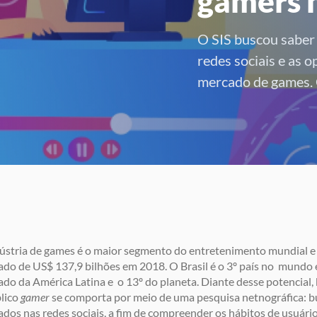
gamers n
O SIS buscou saber 
redes sociais e as 
mercado de games. 
ústria de games é o maior segmento do entretenimento mundial e 
do de US$ 137,9 bilhões em 2018. O Brasil é o 3º país no mundo 
do da América Latina e o 13º do planeta. Diante desse potencial
lico
gamer
se comporta por meio de uma pesquisa netnográfica: b
ados nas redes sociais, a fim de compreender os hábitos de usuário