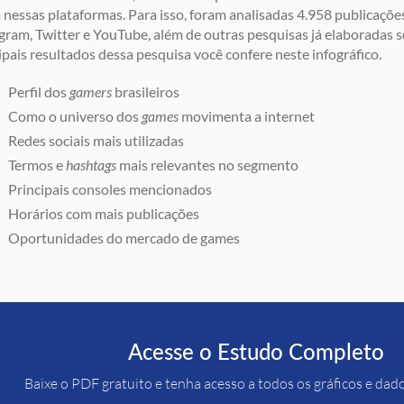
 nessas plataformas. Para isso, foram analisadas 4.958 publicaçõ
gram, Twitter e YouTube, além de outras pesquisas já elaboradas 
ipais resultados dessa pesquisa você confere neste infográfico.
Perfil dos
gamers
brasileiros
Como o universo dos
games
movimenta a internet
Redes sociais mais utilizadas
Termos e
hashtags
mais relevantes no segmento
Principais consoles mencionados
Horários com mais publicações
Oportunidades do mercado de games
Acesse o Estudo Completo
Baixe o PDF gratuito e tenha acesso a todos os gráficos e dad