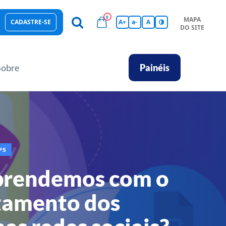
0
MAPA
CADASTRE-SE
A+
a-
A
DO SITE
esas Sustentáveis
Sebrae na sua empresa
Hub de Conhecimentos
Ferramentas
Empretec
PGA
Vídeos
Sobre
Painéis
PS
prendemos com o
amento dos