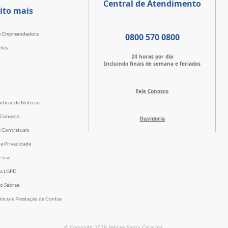
Central de Atendimento
ito mais
o Empreendedora
0800 570 0800
elas
24 horas por dia
Incluindo finais de semana e feriados
Fale Conosco
Sebrae de Notícias
 Conosco
Ouvidoria
s Contratuais
de Privacidade
e uso
 a LGPD
o Sebrae
ência e Prestação de Contas
© Copyright 2026 Sebrae Santa Catarina.