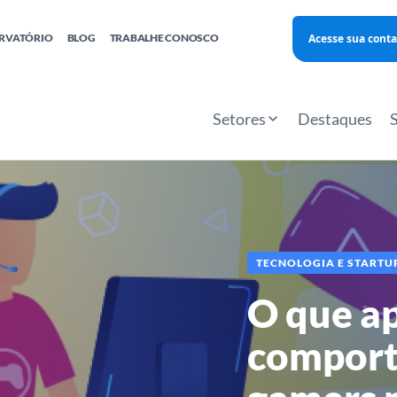
Acesse sua conta
RVATÓRIO
BLOG
TRABALHE CONOSCO
Finanças
Agentes Locais de Inovação
Investimento Inova Startups
Empr
hatsApp
Consultorias
Webinar
Faculdade Sebrae
Setores
Destaques
Sebraetec
PNBOX
Editais
TECNOLOGIA E STARTU
O que a
comport