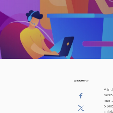
compartilhar
A ind
merca
merca
o púb
colet