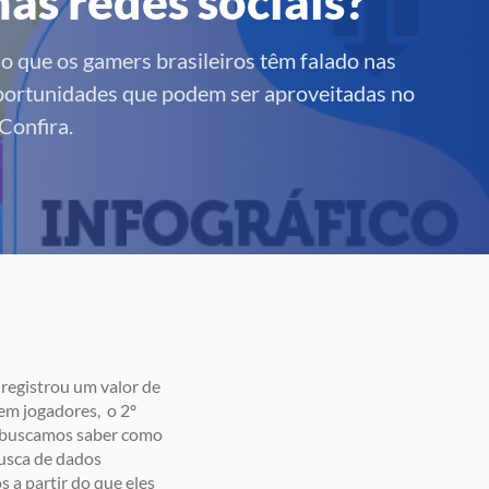
as redes sociais?
o que os gamers brasileiros têm falado nas
oportunidades que podem ser aproveitadas no
Confira.
registrou um valor de
em jogadores, o 2º
, buscamos saber como
usca de dados
s a partir do que eles