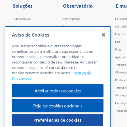
Soluções
Observatório
E mu
Tudo Sobre MEI
Agronegócios
Educaçã
Cursos
Comércio
Sebrae D
Aviso de Cookies
Cursos por WhatsApp
Serviços
Eventos
Consultorias
Indústria
Loja
Nós usamos cookies e outras tecnologias
Faculdade Sebrae
Tecnologia e Startups
Blog
semelhantes para melhorar a sua experiência em
nossos serviços, personalizar publicidade e
Webinars
Agência 
recomendar conteúdo de seu interesse. Ao utilizar
Empretec
Trabalhe
nossos serviços, você concorda com tal
monitoramento descrito em nossa
Política de
PGA
Cláusula
Privacidade
Ferramentas
Política 
Vídeos
Termos d
Aceitar todos os cookies
E-books
Conheça
Trilhas
Conheça 
Rejeitar cookies opcionais
PNBOX
Transpar
Editais
Preferências de cookies