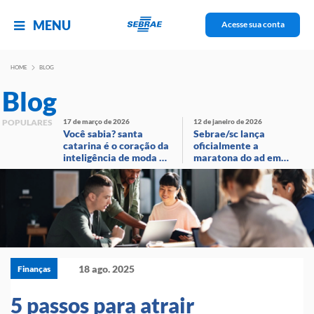
MENU
Acesse sua conta
HOME
BLOG
Blog
POPULARES
17 de março de 2026
12 de janeiro de 2026
Você sabia? santa
Sebrae/sc lança
catarina é o coração da
oficialmente a
inteligência de moda no
maratona do ad em
brasil!
evento com
transmissão ao vivo
18 ago. 2025
Finanças
5 passos para atrair