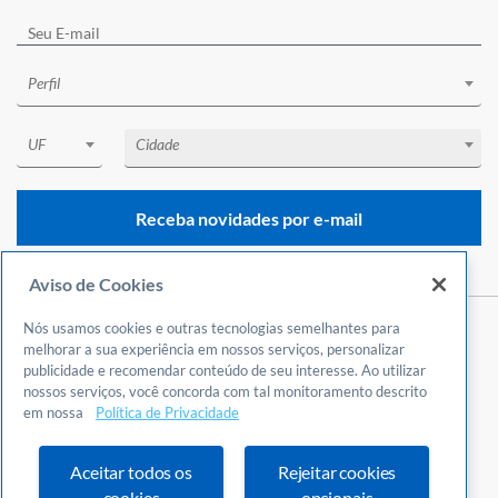
Perfil
UF
Cidade
Receba novidades por e-mail
Aviso de Cookies
Nós usamos cookies e outras tecnologias semelhantes para
Central de Atendimento
melhorar a sua experiência em nossos serviços, personalizar
publicidade e recomendar conteúdo de seu interesse. Ao utilizar
0800 570 0800
nossos serviços, você concorda com tal monitoramento descrito
24 horas por dia
em nossa
Política de Privacidade
Incluindo finais de semana e feriados
Fale Conosco
Aceitar todos os
Rejeitar cookies
Ouvidoria
cookies
opcionais