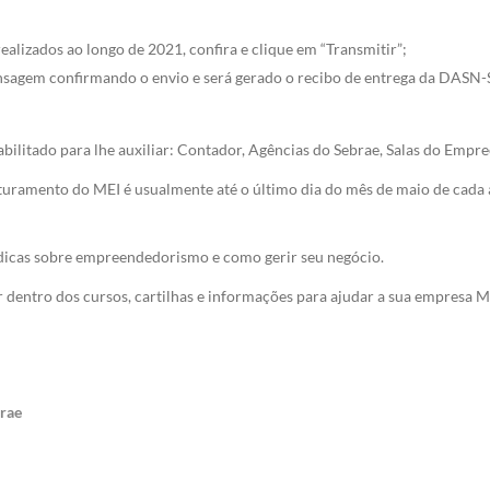
lizados ao longo de 2021, confira e clique em “Transmitir”;
nsagem confirmando o envio e será gerado o recibo de entrega da DASN-
abilitado para lhe auxiliar: Contador, Agências do Sebrae, Salas do Em
aturamento do MEI é usualmente até o último dia do mês de maio de cada 
 dicas sobre empreendedorismo e como gerir seu negócio.
r dentro dos cursos, cartilhas e informações para ajudar a sua empresa M
brae