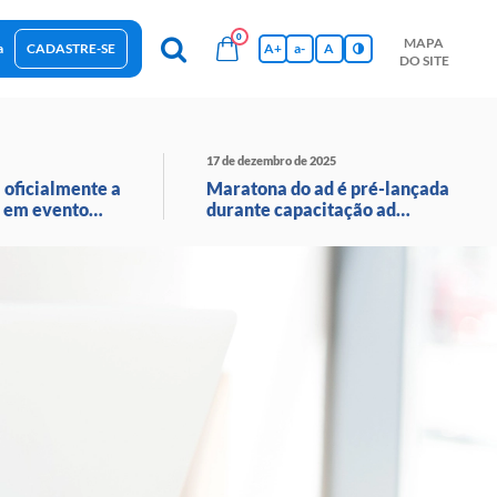
0
MAPA
a
CADASTRE-SE
A+
a-
A
DO SITE
esas Sustentáveis
Sebrae na sua empresa
Hub de Conhecimentos
Ferramentas
Empretec
PGA
Vídeos
17 de dezembro de 2025
 oficialmente a
Maratona do ad é pré-lançada
 em evento
durante capacitação ad
o ao vivo
avançado em santa catarina