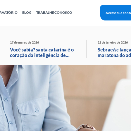
RVATÓRIO
BLOG
TRABALHE CONOSCO
Acesse sua cont
Finanças
Agentes Locais de Inovação
Investimento Inova Startups
Empr
hatsApp
Consultorias
Webinar
Faculdade Sebrae
17 de março de 2026
12 de janeiro de 2026
Sebraetec
PNBOX
Editais
Você sabia? santa catarina é o
Sebrae/sc lança
coração da inteligência de
maratona do ad
moda no brasil!
com transmissã