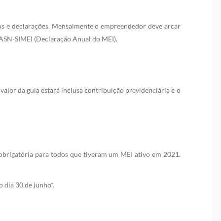
tos e declarações. Mensalmente o empreendedor deve arcar
ASN-SIMEI (Declaração Anual do MEI).
 valor da guia estará inclusa contribuição previdenciária e o
obrigatória para todos que tiveram um MEI ativo em 2021.
 dia 30 de junho*.