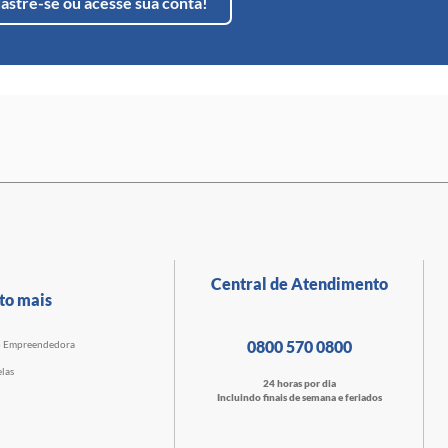
astre-se ou acesse sua conta!
Central de Atendimento
to mais
0800 570 0800
o Empreendedora
las
24 horas por dia
Incluindo finais de semana e feriados