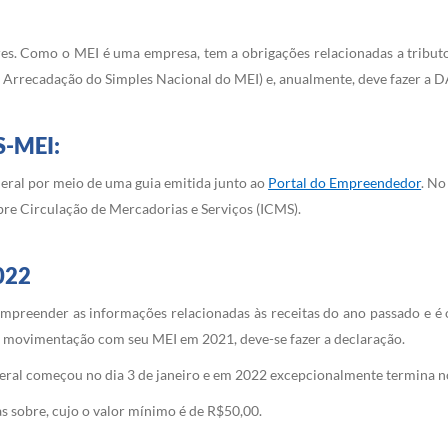
es. Como o MEI é uma empresa, tem a obrigações relacionadas a tribu
recadação do Simples Nacional do MEI) e, anualmente, deve fazer a D
S-MEI:
ral por meio de uma guia emitida junto ao
Portal do Empreendedor
. No
bre Circulação de Mercadorias e Serviços (ICMS).
022
preender as informações relacionadas às receitas do ano passado e é 
movimentação com seu MEI em 2021, deve-se fazer a declaração.
deral começou no dia 3 de janeiro e em 2022 excepcionalmente termina no
s sobre, cujo o valor mínimo é de R$50,00.