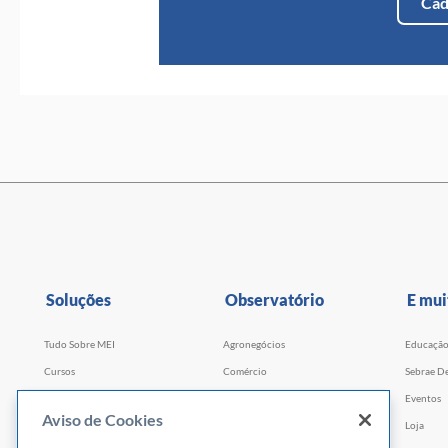
Cad
Soluções
Observatório
E mui
Tudo Sobre MEI
Agronegócios
Educaçã
Cursos
Comércio
Sebrae De
Cursos por WhatsApp
Serviços
Eventos
Aviso de Cookies
Consultorias
Indústria
Loja