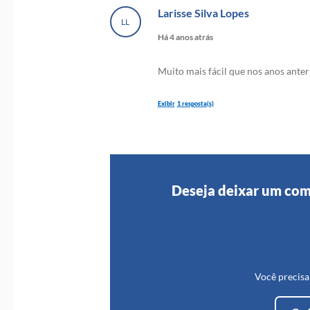
Larisse Silva Lopes
Há 4 anos atrás
LL
Há 4 anos atrás
Oi Daniela Deve ser algum probllema
Muito mais fácil que nos anos anter
br/canais_atendimento Abraços!
1 resposta(s)
Sebrae SC
Há 4 anos atrás
Deseja deixar um com
Parabéns Larisse! Abraços!
Você precisa