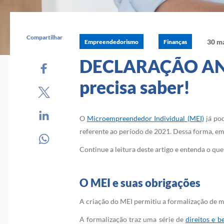
Compartilhar
30 ma
Empreendedorismo
Finanças
DECLARAÇÃO ANUA
precisa saber!
O
Microempreendedor Individual (MEI)
já pod
referente ao período de 2021. Dessa forma, em
Continue a leitura deste artigo e entenda o q
O MEI e suas obrigações
A criação do MEI permitiu a formalização de m
A formalização traz uma série de
direitos e b