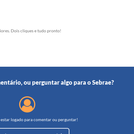
 no sistema. você pdoe entrar em contato com a receita federal. https:/
iores. Dois cliques e tudo pronto!
entário, ou perguntar algo para o Sebrae?
 estar logado para comentar ou perguntar!