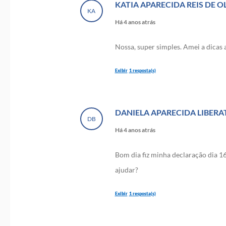
KATIA APARECIDA REIS DE O
KA
Há 4 anos atrás
Nossa, super simples. Amei a dicas 
1 resposta(s)
Sebrae SC
DANIELA APARECIDA LIBER
Há 4 anos atrás
DB
Há 4 anos atrás
Olá Katia. Nós que agradecemos por
Bom dia fiz minha declaração dia 1
ajudar?
1 resposta(s)
Sebrae SC