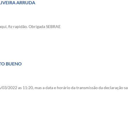
LIVEIRA ARRUDA
aqui, fiz rapidão. Obrigada SEBRAE
ATO BUENO
 você estar aqui e ficamos felizes que tenha gostado. Conte sempre com 
6/03/2022 as 11:20, mas a data e horário da transmissão da declaração 