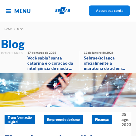
MENU
Acesse sua conta
HOME
BLOG
Blog
POPULARES
17 de março de 2026
12 de janeiro de 2026
Você sabia? santa
Sebrae/sc lança
catarina é o coração da
oficialmente a
inteligência de moda no
maratona do ad em
brasil!
evento com
transmissão ao vivo
25
Transformação
ago.
Empreendedorismo
Finanças
Digital
2023