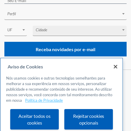
Perfil
UF
Cidade
Receba novidades por e-mail
Aviso de Cookies
Nós usamos cookies e outras tecnologias semelhantes para
Central de Atendimento
melhorar a sua experiência em nossos serviços, personalizar
publicidade e recomendar conteúdo de seu interesse. Ao utilizar
0800 570 0800
nossos serviços, você concorda com tal monitoramento descrito
24 horas por dia
em nossa
Política de Privacidade
Incluindo finais de semana e feriados
Fale Conosco
Aceitar todos os
Rejeitar cookies
Ouvidoria
cookies
opcionais
Definições de cookies