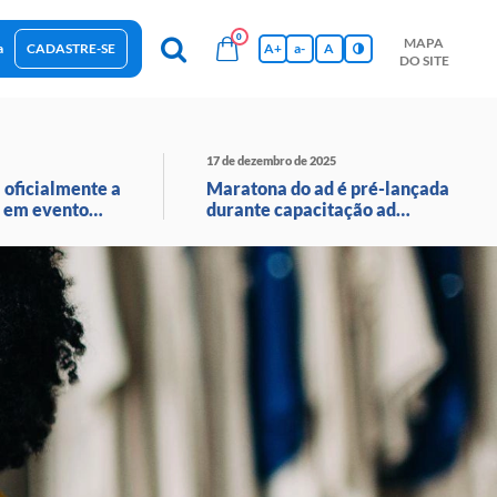
0
MAPA
a
CADASTRE-SE
A+
a-
A
DO SITE
esas Sustentáveis
Sebrae na sua empresa
Hub de Conhecimentos
Ferramentas
Empretec
PGA
Vídeos
17 de dezembro de 2025
 oficialmente a
Maratona do ad é pré-lançada
 em evento
durante capacitação ad
o ao vivo
avançado em santa catarina