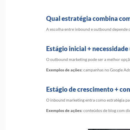
Qual estratégia combina com
A escolha entre inbound e outbound depende d
Estágio inicial + necessidad
O outbound marketing pode ser a melhor opção,
Exemplos de ações:
campanhas no Google Ads, 
Estágio de crescimento + co
O inbound marketing entra como estratégia par
Exemplos de ações:
conteúdos de blog com dica