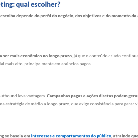
ing: qual escolher?
 escolha depende do perfil do negócio, dos objetivos e do momento d
a ser mais econômico no longo prazo
, já que o conteúdo criado continu
al mais alto, principalmente em anúncios pagos.
 outbound leva vantagem.
Campanhas pagas e ações diretas podem gerar
a estratégia de médio a longo prazo, que exige consistência para gerar vis
ng se baseia em
interesses e comportamentos do público
, atraindo qu