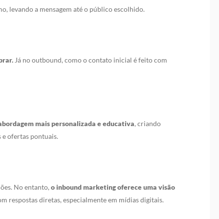
umo, levando a mensagem até o público escolhido.
rar.
Já no outbound, como o contato inicial é feito com
abordagem mais personalizada e educativa
, criando
 e ofertas pontuais.
ções. No entanto,
o inbound marketing oferece uma visão
om respostas diretas, especialmente em mídias digitais.