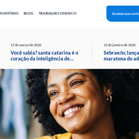
RVATÓRIO
BLOG
TRABALHE CONOSCO
Acesse sua cont
Finanças
Agentes Locais de Inovação
Investimento Inova Startups
Empr
hatsApp
Consultorias
Webinar
Faculdade Sebrae
17 de março de 2026
12 de janeiro de 2026
Sebraetec
PNBOX
Editais
Você sabia? santa catarina é o
Sebrae/sc lança
coração da inteligência de
maratona do ad
moda no brasil!
com transmissã