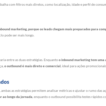
balha com filtros mais diretos, como localização, idade e perfil de cons
 inbound marketing, porque os leads chegam mais preparados para comp
lo pode ser mais longo.
aria entre as duas estratégias. Enquanto
o inbound marketing tem uma 
ça,
o outbound é mais direto e comercial
, ideal para ações promocionais
ados
mbas as estratégias permitem analisar métricas e ajustar o rumo das a
 ao longo da jornada
, enquanto o outbound possibilita testes rápidos c